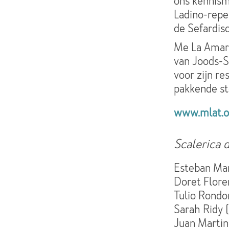
ons kennism
Ladino-reper
de Sefardisc
Me La Amarg
van Joods-S
voor zijn re
pakkende st
www.mlat.o
Scalerica 
Esteban Man
Doret Floren
Tulio Rondo
Sarah Ridy 
Juan Martin