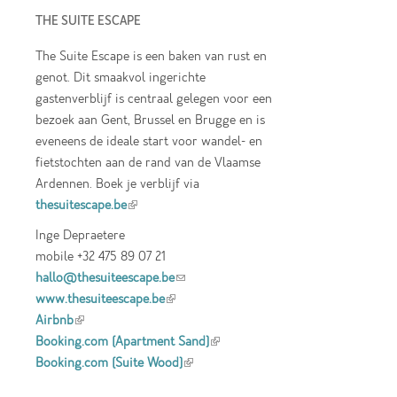
THE SUITE ESCAPE
The Suite Escape is een baken van rust en
genot. Dit smaakvol ingerichte
gastenverblijf is centraal gelegen voor een
bezoek aan Gent, Brussel en Brugge en is
eveneens de ideale start voor wandel- en
fietstochten aan de rand van de Vlaamse
Ardennen. Boek je verblijf via
thesuitescape.be
(link is external)
Inge Depraetere
mobile +32 475 89 07 21
hallo@thesuiteescape.be
(link sends e-mail)
www.thesuiteescape.be
(link is external)
Airbnb
(link is external)
Booking.com (Apartment Sand)
(link is
Booking.com (Suite Wood)
(link is external)
external)