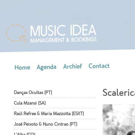
Skip
mai
con
Contact
Archief
Agenda
Home
Main menu
Scaleric
Danças Ocultas (PT)
Cula Mzansi (SA)
Raül Refree & Maria Mazzotta (ES/IT)
José Peixoto & Nuno Cintrao (PT)
L'Alba (CO)