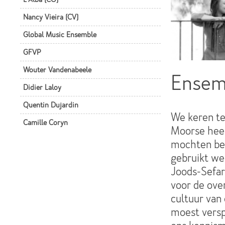
Nancy Vieira (CV)
Global Music Ensemble
GFVP
Wouter Vandenabeele
Ensem
Didier Laloy
Quentin Dujardin
We keren te
Camille Coryn
Moorse heer
mochten bel
gebruikt we
Joods-Sefar
voor de ove
cultuur van
moest verspr