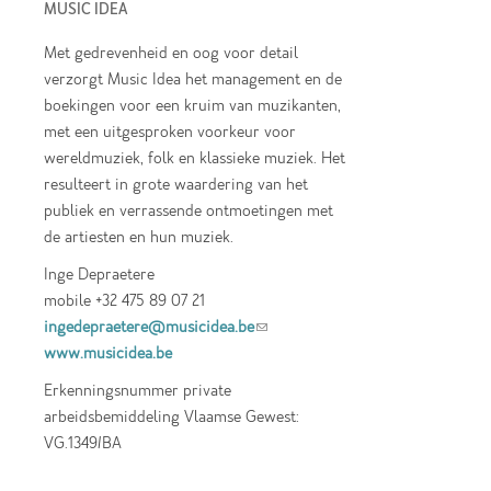
MUSIC IDEA
Met gedrevenheid en oog voor detail
verzorgt Music Idea het management en de
boekingen voor een kruim van muzikanten,
met een uitgesproken voorkeur voor
wereldmuziek, folk en klassieke muziek. Het
resulteert in grote waardering van het
publiek en verrassende ontmoetingen met
de artiesten en hun muziek.
Inge Depraetere
mobile +32 475 89 07 21
ingedepraetere@musicidea.be
(link sends e-
www.musicidea.be
mail)
Erkenningsnummer private
arbeidsbemiddeling Vlaamse Gewest:
VG.1349/BA