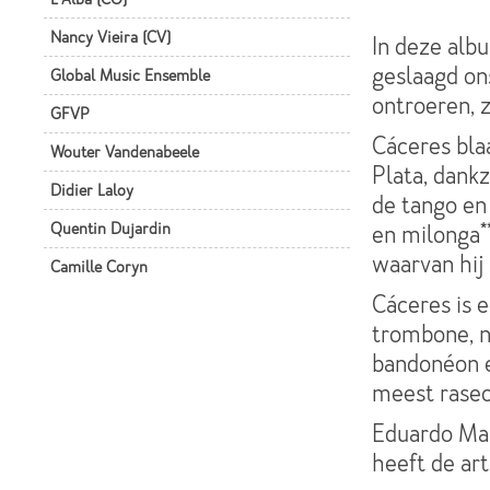
Nancy Vieira (CV)
In deze albu
geslaagd on
Global Music Ensemble
ontroeren, 
GFVP
Cáceres bla
Wouter Vandenabeele
Plata, dank
Didier Laloy
de tango en
Quentin Dujardin
en milonga**
waarvan hij 
Camille Coryn
Cáceres is ee
trombone, na
bandonéon e
meest rasec
Eduardo Mak
heeft de ar