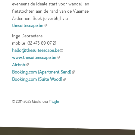
eveneens de ideale start voor wandel- en
fietstochten aan de rand van de Vlaamse
Ardennen. Boek je verblijf via
thesuitescape.be
(link is external)
Inge Depraetere
mobile +32 475 89 07 21
hallo@thesuiteescape.be
(link sends e-mail)
www.thesuiteescape.be
(link is external)
Airbnb
(link is external)
Booking.com (Apartment Sand)
(link is
Booking.com (Suite Wood)
(link is external)
external)
© 2011-2025 Music Idea //
login