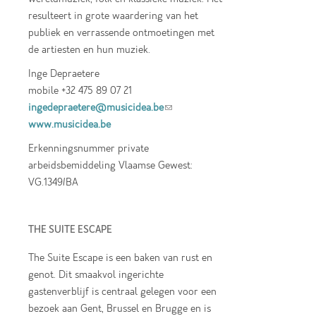
resulteert in grote waardering van het
publiek en verrassende ontmoetingen met
de artiesten en hun muziek.
Inge Depraetere
mobile +32 475 89 07 21
ingedepraetere@musicidea.be
(link sends e-
www.musicidea.be
mail)
Erkenningsnummer private
arbeidsbemiddeling Vlaamse Gewest:
VG.1349/BA
THE SUITE ESCAPE
The Suite Escape is een baken van rust en
genot. Dit smaakvol ingerichte
gastenverblijf is centraal gelegen voor een
bezoek aan Gent, Brussel en Brugge en is