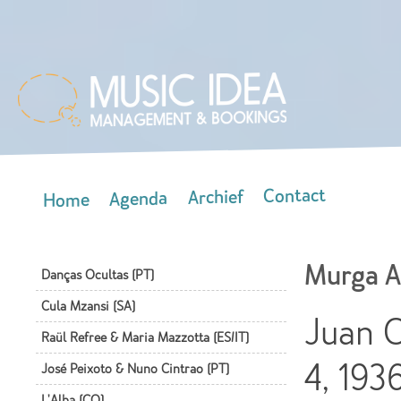
Skip
mai
con
Contact
Archief
Agenda
Home
Main menu
Murga A
Danças Ocultas (PT)
Cula Mzansi (SA)
Juan 
Raül Refree & Maria Mazzotta (ES/IT)
4, 193
José Peixoto & Nuno Cintrao (PT)
L'Alba (CO)