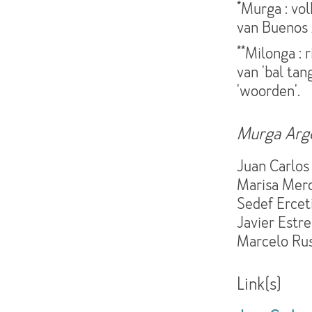
*Murga : vo
van Buenos 
**Milonga : 
van 'bal ta
'woorden'.
Murga Arg
Juan Carlos
Marisa Mer
Sedef Erceti
Javier Estre
Marcelo Russ
Link(s)