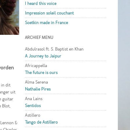
I heard this voice
Impression soleil couchant
Soetkin made in France
ARCHIEF MENU
Abdulrasol ft. S. Baptist en Khan
A Journey to Jaipur
Africappella
 worden
The future is ours
Alma Serena
in dit
Nathalie Pires
anger uit
Ana Lains
n guitar
Sentidos
 Blot,
Astillero
Tango de Astillero
, Lennon &
y Charles ,