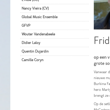
Nancy Vieira (CV)
Global Music Ensemble
GFVP
Wouter Vandenabeele
Frid
Didier Laloy
Quentin Dujardin
op een v
Camille Coryn
grote so
Vanwaar de
nieuwe muz
Burkina Fa
hero Marty
brengt ze
Op de setl
McCartney,