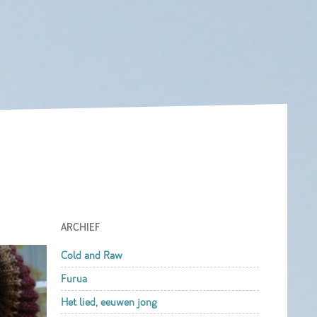
ARCHIEF
Cold and Raw
Furua
Het lied, eeuwen jong