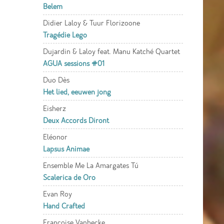
Belem
Didier Laloy & Tuur Florizoone
Tragédie Lego
Dujardin & Laloy feat. Manu Katché Quartet
AGUA sessions #01
Duo Dès
Het lied, eeuwen jong
Eisherz
Deux Accords Diront
Eléonor
Lapsus Animae
Ensemble Me La Amargates Tú
Scalerica de Oro
Evan Roy
Hand Crafted
Françoise Vanhecke