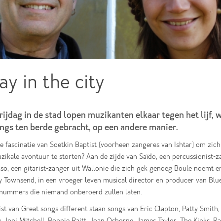
ay in the city
rijdag in de stad lopen muzikanten elkaar tegen het lijf,
ngs ten berde gebracht, op een andere manier.
 fascinatie van Soetkin Baptist (voorheen zangeres van Ishtar) om zich 
ikale avontuur te storten? Aan de zijde van Saïdo, een percussionist-z
so, een gitarist-zanger uit Wallonië die zich gek genoeg Boule noemt e
 Townsend, in een vroeger leven musical director en producer van Blue
 nummers die niemand onberoerd zullen laten.
ist van Great songs different staan songs van Eric Clapton, Patty Smith
 Joni Mitchell, Bonnie Raitt, Joan Osborne, James Taylor, The Kinks, Ra