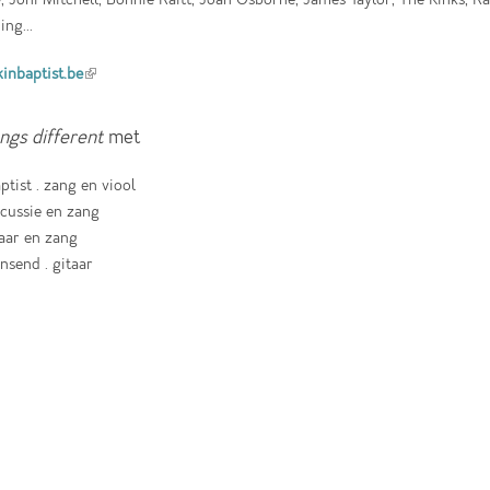
ng...
inbaptist.be
(link is external)
ngs different
met
ptist . zang en viool
rcussie en zang
taar en zang
send . gitaar