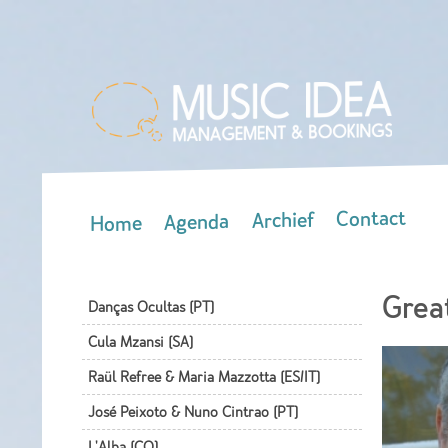
Contact
Archief
Agenda
Home
Main menu
Grea
Danças Ocultas (PT)
Cula Mzansi (SA)
Raül Refree & Maria Mazzotta (ES/IT)
José Peixoto & Nuno Cintrao (PT)
L'Alba (CO)