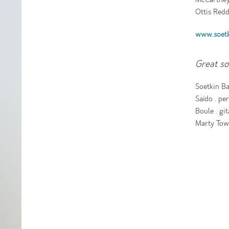
Ottis Reddi
www.soetk
Great so
Soetkin Ba
Saïdo . pe
Boule . gi
Marty Town