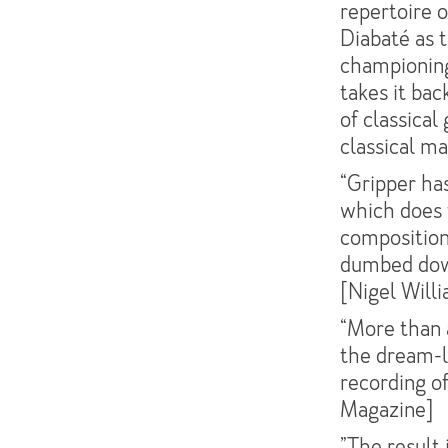
repertoire o
Diabaté as t
championing 
takes it bac
of classical
classical m
“Gripper has
which does f
composition
dumbed down
[Nigel Will
“More than a
the dream-l
recording of
Magazine]
”The result i