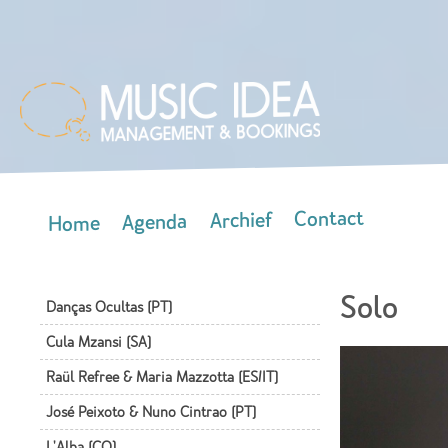
Skip
mai
con
Contact
Archief
Agenda
Home
Main menu
Solo
Danças Ocultas (PT)
Cula Mzansi (SA)
Raül Refree & Maria Mazzotta (ES/IT)
José Peixoto & Nuno Cintrao (PT)
L'Alba (CO)