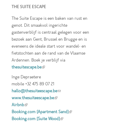
THE SUITE ESCAPE
The Suite Escape is een baken van rust en
genot. Dit smaakvol ingerichte
gastenverblijf is centraal gelegen voor een
bezoek aan Gent, Brussel en Brugge en is
eveneens de ideale start voor wandel- en
fietstochten aan de rand van de Vlaamse
Ardennen. Boek je verblijf via
thesuitescape.be
(link is external)
Inge Depraetere
mobile +32 475 89 07 21
hallo@thesuiteescape.be
(link sends e-mail)
www.thesuiteescape.be
(link is external)
Airbnb
(link is external)
Booking.com (Apartment Sand)
(link is
Booking.com (Suite Wood)
(link is external)
external)