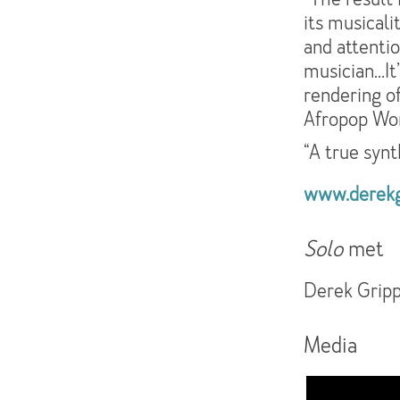
its musicali
and attentio
musician…It
rendering of
Afropop Wo
“A true synt
www.derekg
Solo
met
Derek Grippe
Media