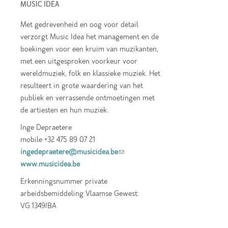
MUSIC IDEA
Met gedrevenheid en oog voor detail
verzorgt Music Idea het management en de
boekingen voor een kruim van muzikanten,
met een uitgesproken voorkeur voor
wereldmuziek, folk en klassieke muziek. Het
resulteert in grote waardering van het
publiek en verrassende ontmoetingen met
de artiesten en hun muziek.
Inge Depraetere
mobile +32 475 89 07 21
ingedepraetere@musicidea.be
(link sends e-
www.musicidea.be
mail)
Erkenningsnummer private
arbeidsbemiddeling Vlaamse Gewest:
VG.1349/BA