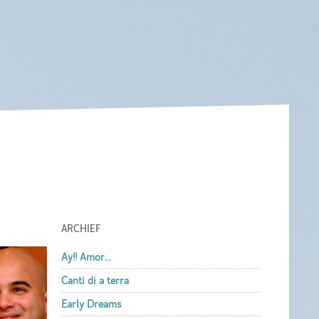
ARCHIEF
Ay!! Amor...
Canti di a terra
Early Dreams