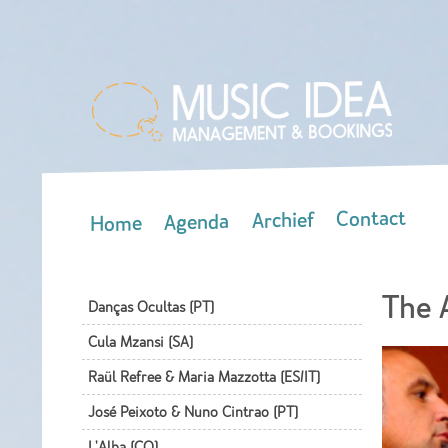
Contact
Archief
Agenda
Home
Main menu
The 
Danças Ocultas (PT)
Cula Mzansi (SA)
Raül Refree & Maria Mazzotta (ES/IT)
José Peixoto & Nuno Cintrao (PT)
L'Alba (CO)