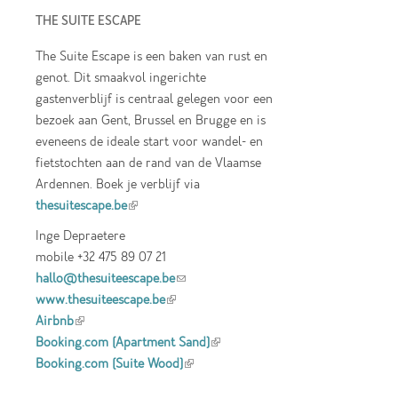
THE SUITE ESCAPE
The Suite Escape is een baken van rust en
genot. Dit smaakvol ingerichte
gastenverblijf is centraal gelegen voor een
bezoek aan Gent, Brussel en Brugge en is
eveneens de ideale start voor wandel- en
fietstochten aan de rand van de Vlaamse
Ardennen. Boek je verblijf via
thesuitescape.be
(link is external)
Inge Depraetere
mobile +32 475 89 07 21
hallo@thesuiteescape.be
(link sends e-mail)
www.thesuiteescape.be
(link is external)
Airbnb
(link is external)
Booking.com (Apartment Sand)
(link is
Booking.com (Suite Wood)
(link is external)
external)