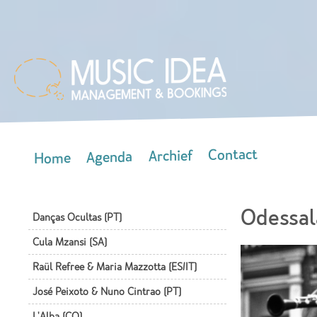
Skip
mai
con
Contact
Archief
Agenda
Home
Main menu
Odessal
Danças Ocultas (PT)
Cula Mzansi (SA)
Raül Refree & Maria Mazzotta (ES/IT)
José Peixoto & Nuno Cintrao (PT)
L'Alba (CO)