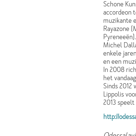
Schone Kuns
accordeon t
muzikante e
Rayazone (M
Pyreneeën). 
Michel Dall
enkele jare
en een muzi
In 2008 ric
het vandaag
Sinds 2012 
Lippolis voo
2013 speelt 
http://odess
Odessalav