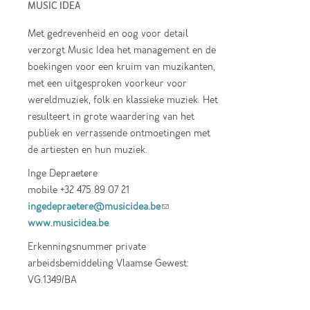
MUSIC IDEA
Met gedrevenheid en oog voor detail
verzorgt Music Idea het management en de
boekingen voor een kruim van muzikanten,
met een uitgesproken voorkeur voor
wereldmuziek, folk en klassieke muziek. Het
resulteert in grote waardering van het
publiek en verrassende ontmoetingen met
de artiesten en hun muziek.
Inge Depraetere
mobile +32 475 89 07 21
ingedepraetere@musicidea.be
(link sends e-
www.musicidea.be
mail)
Erkenningsnummer private
arbeidsbemiddeling Vlaamse Gewest:
VG.1349/BA