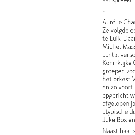
-
Aurélie Cha
Ze volgde e
te Luik. Da
Michel Masso
aantal versc
Koninklijke
groepen voo
het orkest 
en zo voort
opgericht w
afgelopen ja
atypische du
Juke Box en 
Naast haar 