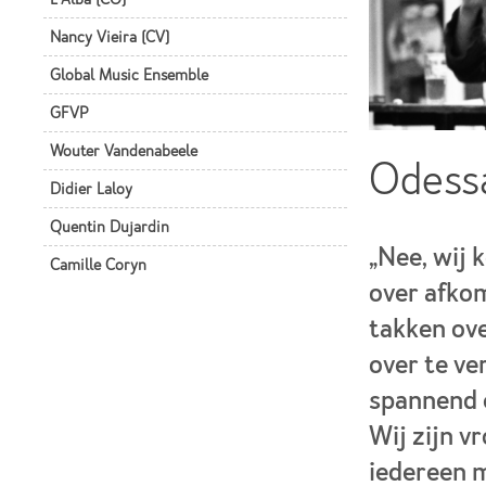
Nancy Vieira (CV)
Global Music Ensemble
GFVP
Wouter Vandenabeele
Odess
Didier Laloy
Quentin Dujardin
„Nee, wij 
Camille Coryn
over afko
takken ove
over te ve
spannend e
Wij zijn v
iedereen m