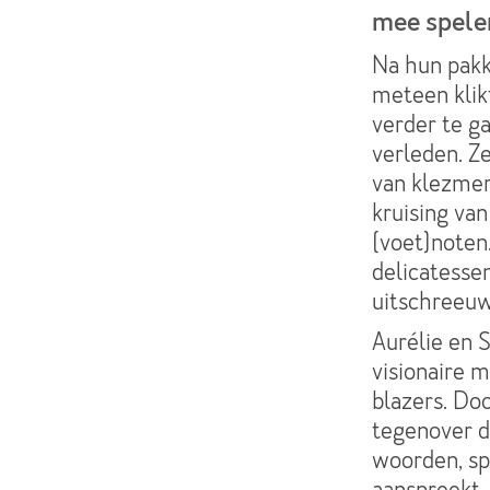
mee spele
Na hun pakk
meteen klik
verder te g
verleden. Z
van klezmer
kruising van
(voet)noten
delicatesse
uitschreeu
Aurélie en S
visionaire 
blazers. Do
tegenover d
woorden, sp
aanspreekt.