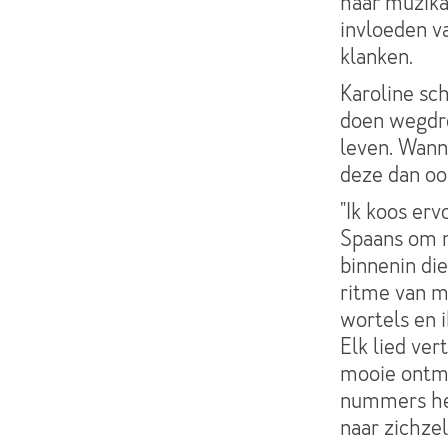
haar muzika
invloeden v
klanken.
Karoline sch
doen wegdro
leven. Wann
deze dan ook
"Ik koos erv
Spaans om m
binnenin die
ritme van mi
wortels en 
Elk lied ver
mooie ontmo
nummers hee
naar zichzel