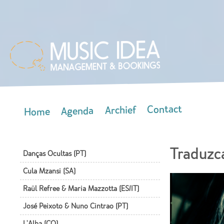
Skip
mai
con
Contact
Archief
Agenda
Home
Main menu
Traduzc
Danças Ocultas (PT)
Cula Mzansi (SA)
Raül Refree & Maria Mazzotta (ES/IT)
José Peixoto & Nuno Cintrao (PT)
L'Alba (CO)