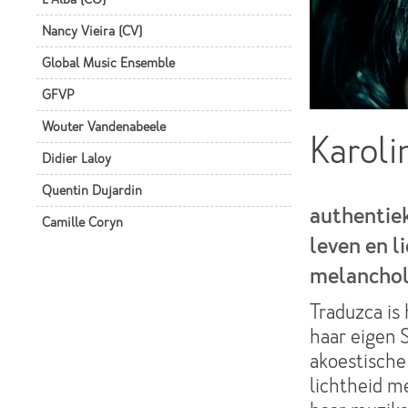
Nancy Vieira (CV)
Global Music Ensemble
GFVP
Wouter Vandenabeele
Karoli
Didier Laloy
Quentin Dujardin
authentie
Camille Coryn
leven en l
melanchol
Traduzca is
haar eigen 
akoestische
lichtheid m