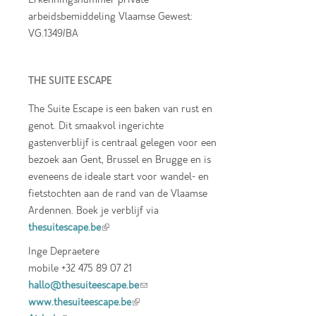
arbeidsbemiddeling Vlaamse Gewest:
VG.1349/BA
THE SUITE ESCAPE
The Suite Escape is een baken van rust en
genot. Dit smaakvol ingerichte
gastenverblijf is centraal gelegen voor een
bezoek aan Gent, Brussel en Brugge en is
eveneens de ideale start voor wandel- en
fietstochten aan de rand van de Vlaamse
Ardennen. Boek je verblijf via
thesuitescape.be
(link is external)
Inge Depraetere
mobile +32 475 89 07 21
hallo@thesuiteescape.be
(link sends e-mail)
www.thesuiteescape.be
(link is external)