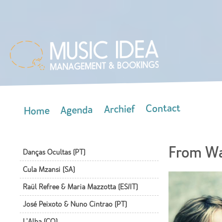
Skip
mai
con
Contact
Archief
Agenda
Home
Main menu
From Wa
Danças Ocultas (PT)
Cula Mzansi (SA)
Raül Refree & Maria Mazzotta (ES/IT)
José Peixoto & Nuno Cintrao (PT)
L'Alba (CO)