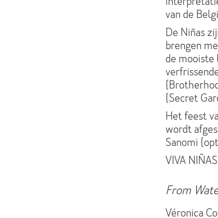
interpretat
van de Belgi
De Niñas zij
brengen met
de mooiste l
verfrissende
(Brotherhoo
(Secret Gard
Het feest v
wordt afges
Sanomi (opti
VIVA NIÑAS!
From Wate
Véronica Co