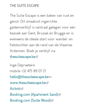
THE SUITE ESCAPE
The Suite Escape is een baken van rust en
genot. Dit smaakvol ingerichte
gastenverblijf is centraal gelegen voor een
bezoek aan Gent, Brussel en Brugge en is
eveneens de ideale start voor wandel- en
fietstochten aan de rand van de Vlaamse
Ardennen. Boek je verblijf via
thesuitescape.be
(link is external)
Inge Depraetere
mobile +32 475 89 07 21
hallo@thesuiteescape.be
(link sends e-mail)
www.thesuiteescape.be
(link is external)
Airbnb
(link is external)
Booking.com (Apartment Sand)
(link is
Booking.com (Suite Wood)
(link is external)
external)