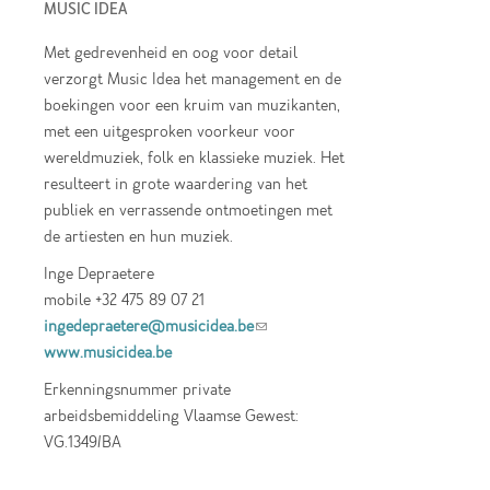
MUSIC IDEA
Met gedrevenheid en oog voor detail
verzorgt Music Idea het management en de
boekingen voor een kruim van muzikanten,
met een uitgesproken voorkeur voor
wereldmuziek, folk en klassieke muziek. Het
resulteert in grote waardering van het
publiek en verrassende ontmoetingen met
de artiesten en hun muziek.
Inge Depraetere
mobile +32 475 89 07 21
ingedepraetere@musicidea.be
(link sends e-
www.musicidea.be
mail)
Erkenningsnummer private
arbeidsbemiddeling Vlaamse Gewest:
VG.1349/BA