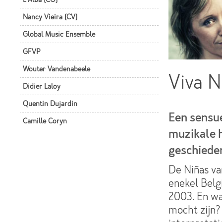
Nancy Vieira (CV)
Global Music Ensemble
GFVP
Wouter Vandenabeele
Viva N
Didier Laloy
Quentin Dujardin
Een sensue
Camille Coryn
muzikale 
geschieden
De Niñas va
enekel Belg
2003. En wa
mocht zijn?