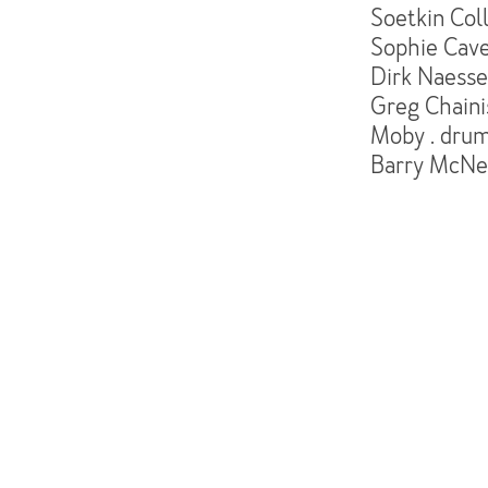
Soetkin Coll
Sophie Cave
Dirk Naessen
Greg Chainis
Moby . dru
Barry McNee