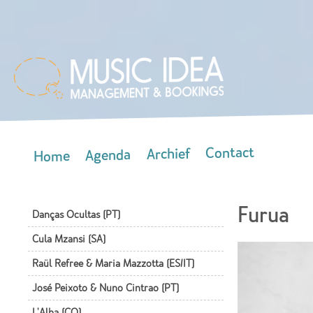
Skip
mai
con
Contact
Archief
Agenda
Home
Main menu
Furua
Danças Ocultas (PT)
Cula Mzansi (SA)
Raül Refree & Maria Mazzotta (ES/IT)
José Peixoto & Nuno Cintrao (PT)
L'Alba (CO)