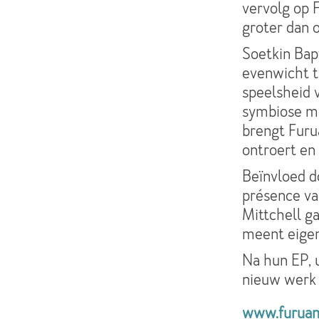
vervolg op 
groter dan o
Soetkin Bap
evenwicht t
speelsheid v
symbiose me
brengt Furu
ontroert en 
Beïnvloed d
présence va
Mittchell ga
meent eigen
Na hun EP, u
nieuw werk
www.furuam