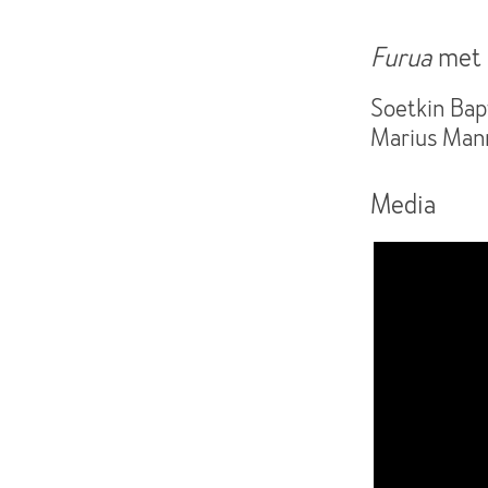
Furua
met
Soetkin Bapt
Marius Mann
Media