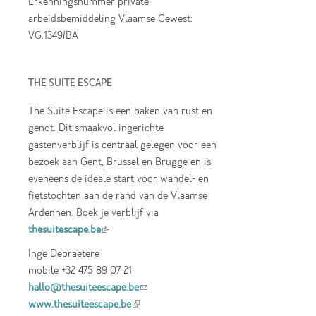
Erkenningsnummer private
arbeidsbemiddeling Vlaamse Gewest:
VG.1349/BA
THE SUITE ESCAPE
The Suite Escape is een baken van rust en
genot. Dit smaakvol ingerichte
gastenverblijf is centraal gelegen voor een
bezoek aan Gent, Brussel en Brugge en is
eveneens de ideale start voor wandel- en
fietstochten aan de rand van de Vlaamse
Ardennen. Boek je verblijf via
thesuitescape.be
(link is external)
Inge Depraetere
mobile +32 475 89 07 21
hallo@thesuiteescape.be
(link sends e-mail)
www.thesuiteescape.be
(link is external)