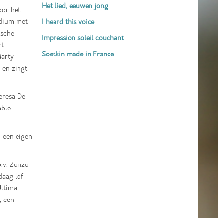
Het lied, eeuwen jong
oor het
odium met
I heard this voice
ssche
Impression soleil couchant
rt
Soetkin made in France
Marty
 en zingt
eresa De
mble
 een eigen
o.v. Zonzo
daag lof
Ultima
, een