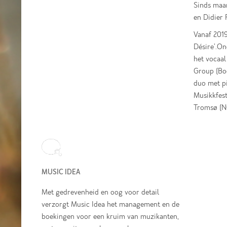
Sinds maar
en Didier 
Vanaf 201
Désire’.O
het vocaal
Group (Bod
duo met pi
Musikkfest
Tromsø (N
MUSIC IDEA
Met gedrevenheid en oog voor detail
verzorgt Music Idea het management en de
boekingen voor een kruim van muzikanten,