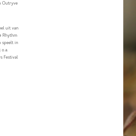
n Outryve
el uit van
dø Rhythm
 speelt in
 o.a.
s Festival