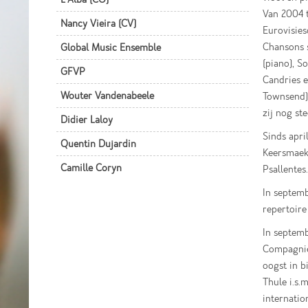
Van 2004 t
Nancy Vieira (CV)
Eurovisies
Chansons 
Global Music Ensemble
(piano), S
GFVP
Candries e
Wouter Vandenabeele
Townsend).
zij nog st
Didier Laloy
Sinds apri
Quentin Dujardin
Keersmaeke
Camille Coryn
Psallentes.
In septem
repertoire
In septemb
Compagnie
oogst in b
Thule i.s.
internatio