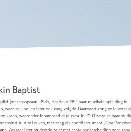
Skip to
main
content
kin Baptist
ptist
(mezzosopraan, °1985) startte in 1994 haar muzikale opleiding in
, waar ze viool en later ook zang volgde. Daarnaast zong ze in verschi
en koren, waaronder Innamorati di Musica. In 2003 zette ze haar studi
mmensinstituut te Leuven, met zang als hoofdinstrument (Dina Grossber
iano. Zes jaar later studeerde ze af met grote onderscheiding voor zang