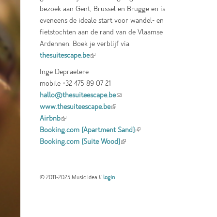
bezoek aan Gent, Brussel en Brugge en is
eveneens de ideale start voor wandel- en
fietstochten aan de rand van de Vlaamse
Ardennen. Boek je verblijf via
thesuitescape.be
(link is external)
Inge Depraetere
mobile +32 475 89 07 21
hallo@thesuiteescape.be
(link sends e-mail)
www.thesuiteescape.be
(link is external)
Airbnb
(link is external)
Booking.com (Apartment Sand)
(link is
Booking.com (Suite Wood)
(link is external)
external)
© 2011-2025 Music Idea //
login