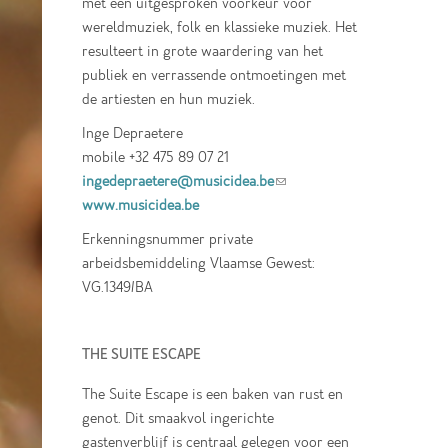
met een uitgesproken voorkeur voor
wereldmuziek, folk en klassieke muziek. Het
resulteert in grote waardering van het
publiek en verrassende ontmoetingen met
de artiesten en hun muziek.
Inge Depraetere
mobile +32 475 89 07 21
ingedepraetere@musicidea.be
(link sends e-
www.musicidea.be
mail)
Erkenningsnummer private
arbeidsbemiddeling Vlaamse Gewest:
VG.1349/BA
THE SUITE ESCAPE
The Suite Escape is een baken van rust en
genot. Dit smaakvol ingerichte
gastenverblijf is centraal gelegen voor een