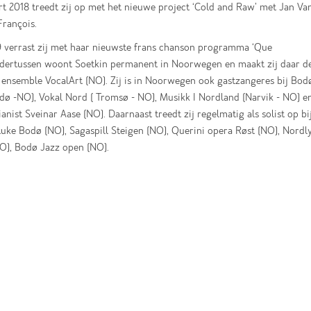
t 2018 treedt zij op met het nieuwe project ‘Cold and Raw’ met Jan Va
François.
9 verrast zij met haar nieuwste frans chanson programma ‘Que
ndertussen woont Soetkin permanent in Noorwegen en maakt zij daar de
 ensemble VocalArt (NO). Zij is in Noorwegen ook gastzangeres bij Bo
ø -NO), Vokal Nord ( Tromsø - NO), Musikk I Nordland (Narvik - NO) en
anist Sveinar Aase (NO). Daarnaast treedt zij regelmatig als solist op bij
uke Bodø (NO), Sagaspill Steigen (NO), Querini opera Røst (NO), Nordly
O), Bodø Jazz open (NO).