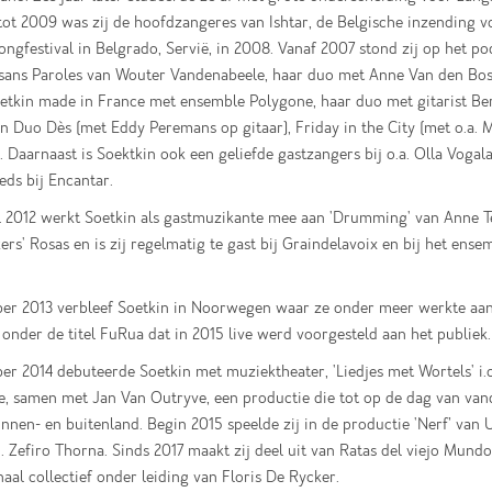
ot 2009 was zij de hoofdzangeres van Ishtar, de Belgische inzending v
ongfestival in Belgrado, Servië, in 2008. Vanaf 2007 stond zij op het p
sans Paroles van Wouter Vandenabeele, haar duo met Anne Van den Bo
oetkin made in France met ensemble Polygone, haar duo met gitarist Be
n Duo Dès (met Eddy Peremans op gitaar), Friday in the City (met o.a. 
 Daarnaast is Soektkin ook een geliefde gastzangers bij o.a. Olla Vogala
eeds bij Encantar.
l 2012 werkt Soetkin als gastmuzikante mee aan 'Drumming' van Anne T
rs' Rosas en is zij regelmatig te gast bij Graindelavoix en bij het ense
ber 2013 verbleef Soetkin in Noorwegen waar ze onder meer werkte aan
 onder de titel FuRua dat in 2015 live werd voorgesteld aan het publiek.
er 2014 debuteerde Soetkin met muziektheater, 'Liedjes met Wortels' i.
, samen met Jan Van Outryve, een productie die tot op de dag van van
innen- en buitenland. Begin 2015 speelde zij in de productie 'Nerf’ van 
m. Zefiro Thorna. Sinds 2017 maakt zij deel uit van Ratas del viejo Mundo
naal collectief onder leiding van Floris De Rycker.