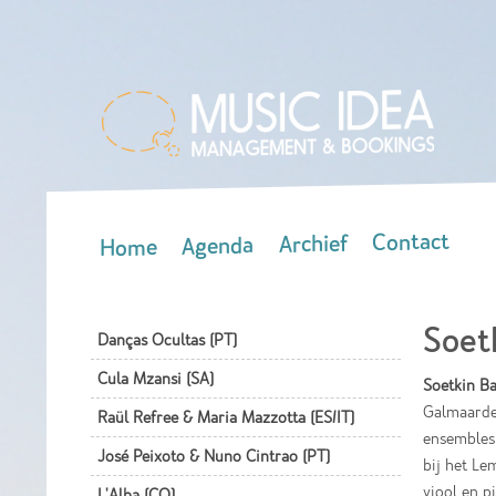
Contact
Archief
Agenda
Home
Main menu
Soet
Danças Ocultas (PT)
Cula Mzansi (SA)
Soetkin Ba
Galmaarden
Raül Refree & Maria Mazzotta (ES/IT)
ensembles 
José Peixoto & Nuno Cintrao (PT)
bij het Le
viool en p
L'Alba (CO)