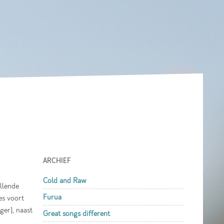
ARCHIEF
Cold and Raw
llende
Furua
es voort
ger), naast
Great songs different
.