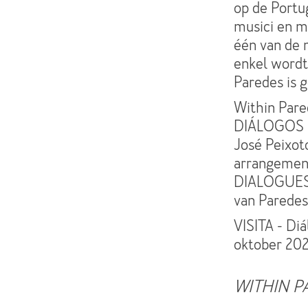
op de Portu
musici en mu
één van de 
enkel wordt
Paredes is g
Within Pared
DIÁLOGOS (D
José Peixot
arrangement
DIALOGUES 
van Paredes
VISITA - Di
oktober 2025
WITHIN P