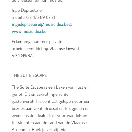
de artiesten en hun muziek.
Inge Depraetere
mobile +32 475 89 07 21
ingedepraetere@musicidea.be
(link sends e-
www.musicidea.be
mail)
Erkenningsnummer private
arbeidsbemiddeling Vlaamse Gewest:
VG.1349/BA
THE SUITE ESCAPE
The Suite Escape is een baken van rust en
genot. Dit smaakvol ingerichte
gastenverblijf is centraal gelegen voor een
bezoek aan Gent, Brussel en Brugge en is
eveneens de ideale start voor wandel- en
fietstochten aan de rand van de Vlaamse
Ardennen. Boek je verblijf via