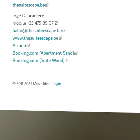
thesuitescape.be
(link is external)
Inge Depraetere
mobile +32 475 89 07 21
hallo@thesuiteescape.be
(link sends e-mail)
www.thesuiteescape.be
(link is external)
Airbnb
(link is external)
Booking.com (Apartment Sand)
(link is
Booking.com (Suite Wood)
(link is external)
external)
© 2011-2025 Music Idea //
login