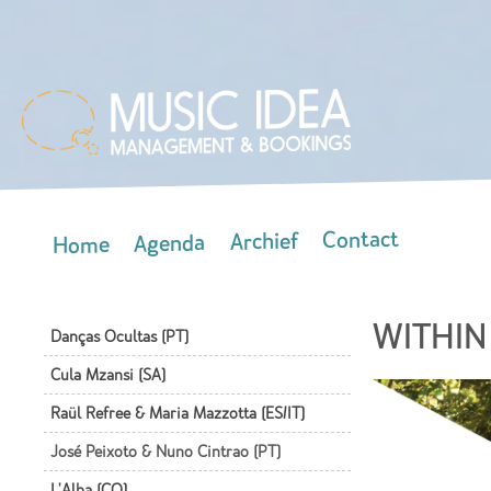
Skip
mai
con
Contact
Archief
Agenda
Home
Main menu
WITHIN
Danças Ocultas (PT)
Cula Mzansi (SA)
Raül Refree & Maria Mazzotta (ES/IT)
José Peixoto & Nuno Cintrao (PT)
L'Alba (CO)