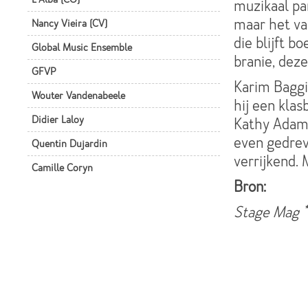
muzikaal par
maar het v
Nancy Vieira (CV)
die blijft b
Global Music Ensemble
branie, deze 
GFVP
Karim Baggil
Wouter Vandenabeele
hij een klas
Didier Laloy
Kathy Adam 
even gedreve
Quentin Dujardin
verrijkend. 
Camille Coryn
Bron:
Stage Mag *