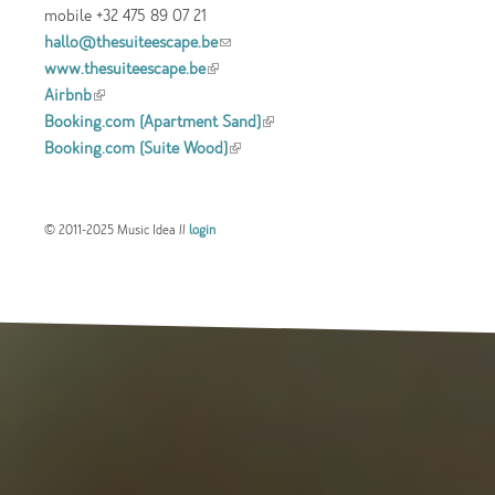
mobile +32 475 89 07 21
hallo@thesuiteescape.be
(link sends e-mail)
www.thesuiteescape.be
(link is external)
Airbnb
(link is external)
Booking.com (Apartment Sand)
(link is
Booking.com (Suite Wood)
(link is external)
external)
© 2011-2025 Music Idea //
login