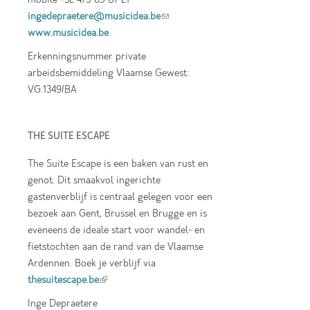
ingedepraetere@musicidea.be
(link sends e-
www.musicidea.be
mail)
Erkenningsnummer private
arbeidsbemiddeling Vlaamse Gewest:
VG.1349/BA
THE SUITE ESCAPE
The Suite Escape is een baken van rust en
genot. Dit smaakvol ingerichte
gastenverblijf is centraal gelegen voor een
bezoek aan Gent, Brussel en Brugge en is
eveneens de ideale start voor wandel- en
fietstochten aan de rand van de Vlaamse
Ardennen. Boek je verblijf via
thesuitescape.be
(link is external)
Inge Depraetere