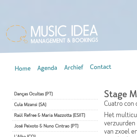
Skip
mai
con
Contact
Archief
Agenda
Home
Main menu
Stage Ma
Danças Ocultas (PT)
Cuatro con 
Cula Mzansi (SA)
Het multicu
Raül Refree & Maria Mazzotta (ES/IT)
verzuurden 
José Peixoto & Nuno Cintrao (PT)
van zxoel en
L'Alba (CO)