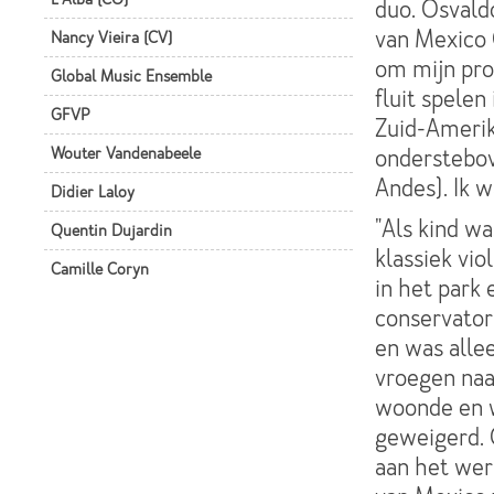
duo. Osvaldo
van Mexico C
Nancy Vieira (CV)
om mijn pro
Global Music Ensemble
fluit spelen
GFVP
Zuid-Amerik
Wouter Vandenabeele
onderstebove
Andes). Ik w
Didier Laloy
"Als kind wa
Quentin Dujardin
klassiek vio
Camille Coryn
in het park 
conservator
en was alle
vroegen naar
woonde en w
geweigerd. 
aan het wer