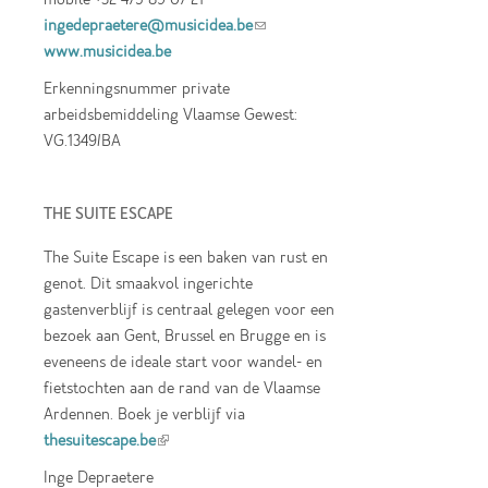
ingedepraetere@musicidea.be
(link sends e-
www.musicidea.be
mail)
Erkenningsnummer private
arbeidsbemiddeling Vlaamse Gewest:
VG.1349/BA
THE SUITE ESCAPE
The Suite Escape is een baken van rust en
genot. Dit smaakvol ingerichte
gastenverblijf is centraal gelegen voor een
bezoek aan Gent, Brussel en Brugge en is
eveneens de ideale start voor wandel- en
fietstochten aan de rand van de Vlaamse
Ardennen. Boek je verblijf via
thesuitescape.be
(link is external)
Inge Depraetere