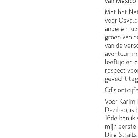
van Mexico 
Met het Nat
voor Osvald
andere muzi
groep van d
van de vers
avontuur, 
leeftijd en 
respect voor
gevecht tege
Cd's ontcijf
Voor Karim B
Dazibao, is
16de ben ik 
mijn eerste
Dire Straits