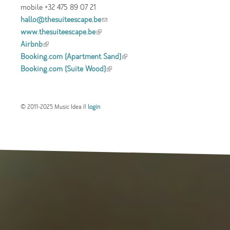
mobile +32 475 89 07 21
hallo@thesuiteescape.be
(link sends e-mail)
www.thesuiteescape.be
(link is external)
Airbnb
(link is external)
Booking.com (Apartment Sand)
(link is
Booking.com (Suite Wood)
(link is external)
external)
© 2011-2025 Music Idea //
login