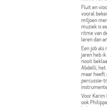
Fluit en vio
vooral beken
miljoen men
muziek is e
ritme van d
leren dan a
Een job als 
jaren heb i
nooit beklaa
Abdelli, he
maar heeft 
percussie-t
instrumente
Voor Karim B
ook Philippe