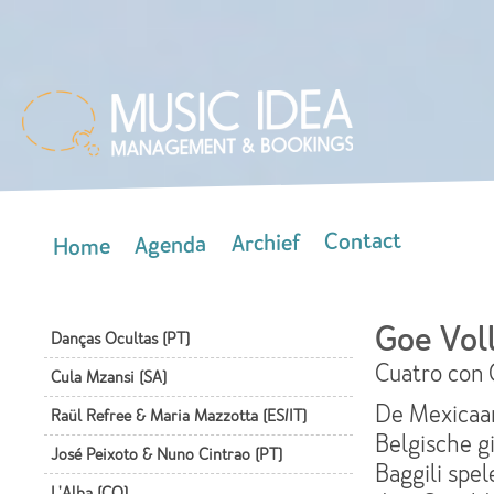
Skip
mai
con
Contact
Archief
Agenda
Home
Main menu
Goe Vol
Danças Ocultas (PT)
Cuatro con 
Cula Mzansi (SA)
De Mexicaan
Raül Refree & Maria Mazzotta (ES/IT)
Belgische g
José Peixoto & Nuno Cintrao (PT)
Baggili spe
L'Alba (CO)