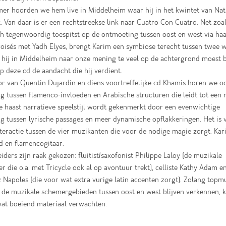
er hoorden we hem live in Middelheim waar hij in het kwintet van Nat
t. Van daar is er een rechtstreekse link naar Cuatro Con Cuatro. Net zoa
ch tegenwoordig toespitst op de ontmoeting tussen oost en west via haa
isés met Yadh Elyes, brengt Karim een symbiose terecht tussen twee w
hij in Middelheim naar onze mening te veel op de achtergrond moest bl
 op deze cd de aandacht die hij verdient.
or van Quentin Dujardin en diens voortreffelijke cd Khamis horen we o
ng tussen flamenco-invloeden en Arabische structuren die leidt tot een
e haast narratieve speelstijl wordt gekenmerkt door een evenwichtige
 tussen lyrische passages en meer dynamische opflakkeringen. Het is 
nteractie tussen de vier muzikanten die voor de nodige magie zorgt. Kar
d en flamencogitaar.
eiders zijn raak gekozen: fluitist/saxofonist Philippe Laloy (de muzikale
er die o.a. met Tricycle ook al op avontuur trekt), celliste Kathy Adam 
Napoles (die voor wat extra vurige latin accenten zorgt). Zolang topm
e de muzikale schemergebieden tussen oost en west blijven verkennen,
wat boeiend materiaal verwachten.