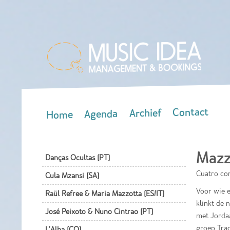
Contact
Archief
Agenda
Home
Main menu
Mazz
Danças Ocultas (PT)
Cuatro con
Cula Mzansi (SA)
Voor wie e
Raül Refree & Maria Mazzotta (ES/IT)
klinkt de 
José Peixoto & Nuno Cintrao (PT)
met Jordaa
groep Trac
L'Alba (CO)