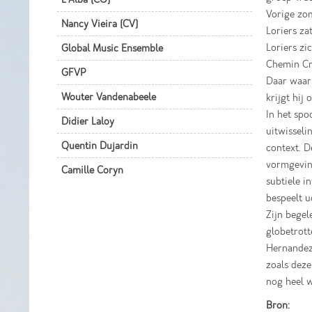
Vorige zom
Nancy Vieira (CV)
Loriers za
Loriers zi
Global Music Ensemble
Chemin Cro
GFVP
Daar waar 
Wouter Vandenabeele
krijgt hij
In het spo
Didier Laloy
uitwisseli
Quentin Dujardin
context. D
vormgeving
Camille Coryn
subtiele i
bespeelt u
Zijn begel
globetrott
Hernandez 
zoals dez
nog heel 
Bron: