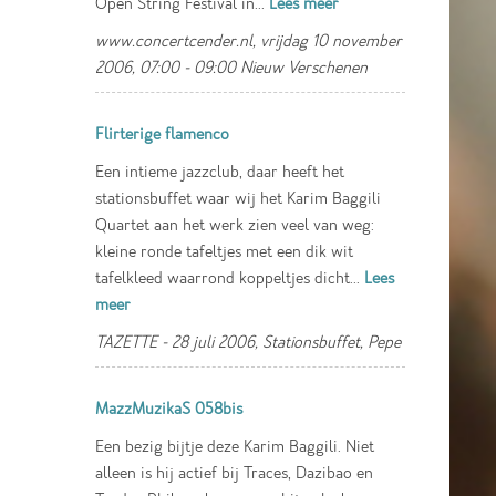
Open String Festival in...
Lees meer
www.concertcender.nl, vrijdag 10 november
2006, 07:00 - 09:00 Nieuw Verschenen
Flirterige flamenco
Een intieme jazzclub, daar heeft het
stationsbuffet waar wij het Karim Baggili
Quartet aan het werk zien veel van weg:
kleine ronde tafeltjes met een dik wit
tafelkleed waarrond koppeltjes dicht...
Lees
meer
TAZETTE - 28 juli 2006, Stationsbuffet, Pepe
MazzMuzikaS 058bis
Een bezig bijtje deze Karim Baggili. Niet
alleen is hij actief bij Traces, Dazibao en