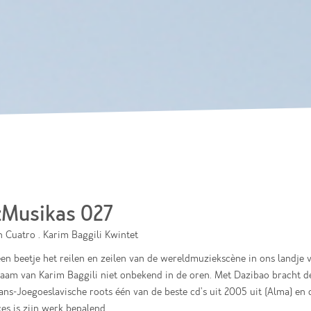
Skip to
main
content
Musikas 027
 Cuatro . Karim Baggili Kwintet
en beetje het reilen en zeilen van de wereldmuziekscène in ons landje v
naam van Karim Baggili niet onbekend in de oren. Met Dazibao bracht d
ns-Joegoeslavische roots één van de beste cd's uit 2005 uit (Alma) en 
es is zijn werk bepalend.