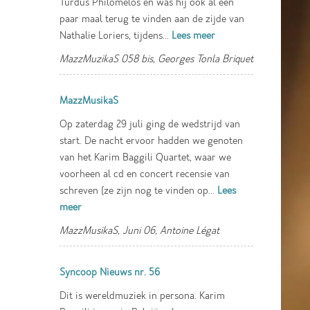
Turdus Philomelos en was hij ook al een
paar maal terug te vinden aan de zijde van
Nathalie Loriers, tijdens...
Lees meer
MazzMuzikaS 058 bis, Georges Tonla Briquet
MazzMusikaS
Op zaterdag 29 juli ging de wedstrijd van
start. De nacht ervoor hadden we genoten
van het Karim Baggili Quartet, waar we
voorheen al cd en concert recensie van
schreven (ze zijn nog te vinden op...
Lees
meer
MazzMusikaS, Juni 06, Antoine Légat
Syncoop Nieuws nr. 56
Dit is wereldmuziek in persona. Karim