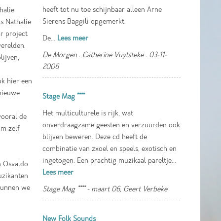
heeft tot nu toe schijnbaar alleen Arne
halie
Sierens Baggili opgemerkt.
ls Nathalie
r project
De...
Lees meer
erelden.
De Morgen . Catherine Vuylsteke . 03-11-
ijven,
2006
ok hier een
 nieuwe
Stage Mag ****
Het multiculturele is rijk, wat
vooral de
onverdraagzame geesten en verzuurden ook
im zelf
blijven beweren. Deze cd heeft de
combinatie van zxoel en speels, exotisch en
ingetogen. Een prachtig muzikaal pareltje...
en Osvaldo
Lees meer
uzikanten
 kunnen we
Stage Mag **** - maart 06, Geert Verbeke
New Folk Sounds