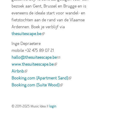
bezoek aan Gent, Brussel en Brugge en is
eveneens de ideale start voor wandel- en
fietstochten aan de rand van de Vlaamse
Ardennen. Boek je verblijf via
thesuitescape.be
(link is external)
Inge Depraetere
mobile +32 475 89 07 21
hallo@thesuiteescape.be
(link sends e-mail)
www.thesuiteescape.be
(link is external)
Airbnb
(link is external)
Booking.com (Apartment Sand)
(link is
Booking.com (Suite Wood)
(link is external)
external)
© 2011-2025 Music Idea //
login