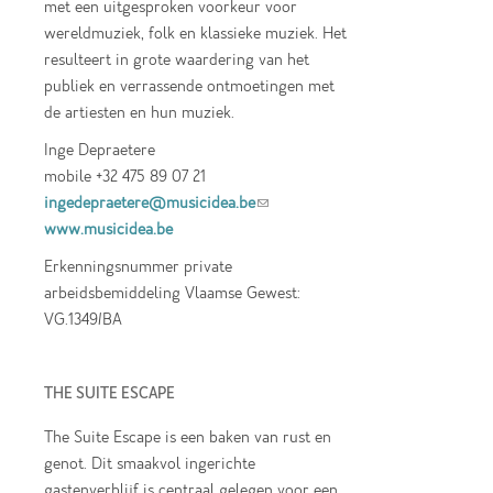
met een uitgesproken voorkeur voor
wereldmuziek, folk en klassieke muziek. Het
resulteert in grote waardering van het
publiek en verrassende ontmoetingen met
de artiesten en hun muziek.
Inge Depraetere
mobile +32 475 89 07 21
ingedepraetere@musicidea.be
(link sends e-
www.musicidea.be
mail)
Erkenningsnummer private
arbeidsbemiddeling Vlaamse Gewest:
VG.1349/BA
THE SUITE ESCAPE
The Suite Escape is een baken van rust en
genot. Dit smaakvol ingerichte
gastenverblijf is centraal gelegen voor een