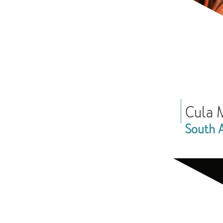
Cula 
South A