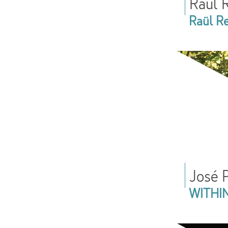
Raül 
Raül R
José 
WITHI