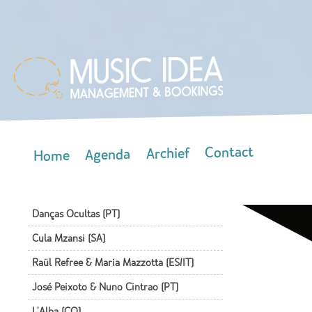
Skip
mai
con
Contact
Archief
Agenda
Home
Main menu
Danças Ocultas (PT)
Cula Mzansi (SA)
Raül Refree & Maria Mazzotta (ES/IT)
José Peixoto & Nuno Cintrao (PT)
L'Alba (CO)