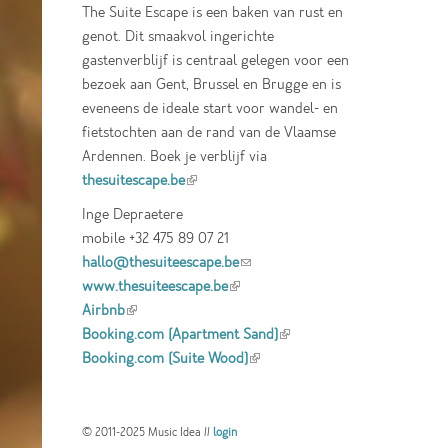
The Suite Escape is een baken van rust en
genot. Dit smaakvol ingerichte
gastenverblijf is centraal gelegen voor een
bezoek aan Gent, Brussel en Brugge en is
eveneens de ideale start voor wandel- en
fietstochten aan de rand van de Vlaamse
Ardennen. Boek je verblijf via
thesuitescape.be
(link is external)
Inge Depraetere
mobile +32 475 89 07 21
hallo@thesuiteescape.be
(link sends e-mail)
www.thesuiteescape.be
(link is external)
Airbnb
(link is external)
Booking.com (Apartment Sand)
(link is
Booking.com (Suite Wood)
(link is external)
external)
© 2011-2025 Music Idea //
login