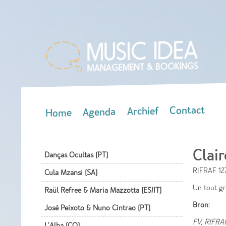
Contact
Archief
Agenda
Home
Main menu
Clai
Danças Ocultas (PT)
RIFRAF 12
Cula Mzansi (SA)
Un tout gr
Raül Refree & Maria Mazzotta (ES/IT)
Bron:
José Peixoto & Nuno Cintrao (PT)
FV, RIFRAF
L'Alba (CO)