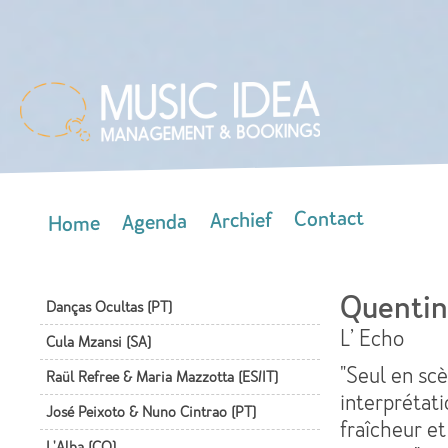
Skip
mai
con
Contact
Archief
Agenda
Home
Main menu
Quentin
Danças Ocultas (PT)
L’ Echo
Cula Mzansi (SA)
"Seul en sc
Raül Refree & Maria Mazzotta (ES/IT)
interprétat
José Peixoto & Nuno Cintrao (PT)
fraîcheur et
L'Alba (CO)