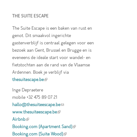
THE SUITE ESCAPE
The Suite Escape is een baken van rust en
genot. Dit smaakvol ingerichte
gastenverblijf is centraal gelegen voor een
bezoek aan Gent, Brussel en Brugge en is
eveneens de ideale start voor wandel- en
fietstochten aan de rand van de Vlaamse
Ardennen. Boek je verblijf via
thesuitescape.be
(link is external)
Inge Depraetere
mobile +32 475 89 07 21
hallo@thesuiteescape.be
(link sends e-mail)
www.thesuiteescape.be
(link is external)
Airbnb
(link is external)
Booking.com (Apartment Sand)
(link is
Booking.com (Suite Wood)
(link is external)
external)