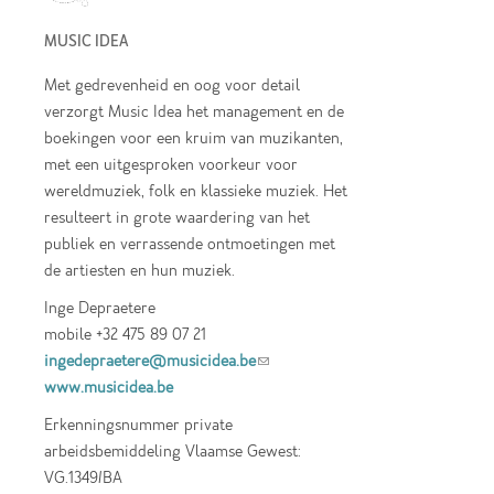
MUSIC IDEA
Met gedrevenheid en oog voor detail
verzorgt Music Idea het management en de
boekingen voor een kruim van muzikanten,
met een uitgesproken voorkeur voor
wereldmuziek, folk en klassieke muziek. Het
resulteert in grote waardering van het
publiek en verrassende ontmoetingen met
de artiesten en hun muziek.
Inge Depraetere
mobile +32 475 89 07 21
ingedepraetere@musicidea.be
(link sends e-
www.musicidea.be
mail)
Erkenningsnummer private
arbeidsbemiddeling Vlaamse Gewest:
VG.1349/BA