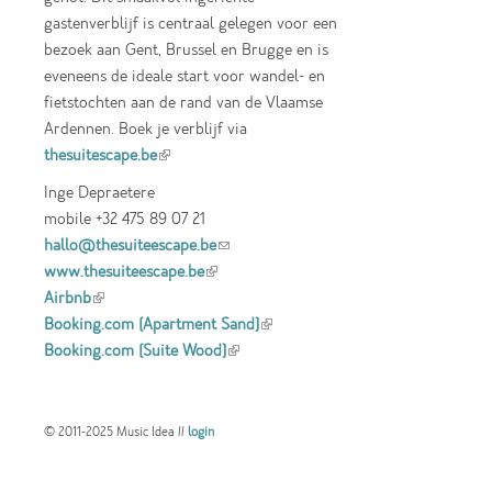
gastenverblijf is centraal gelegen voor een
bezoek aan Gent, Brussel en Brugge en is
eveneens de ideale start voor wandel- en
fietstochten aan de rand van de Vlaamse
Ardennen. Boek je verblijf via
thesuitescape.be
(link is external)
Inge Depraetere
mobile +32 475 89 07 21
hallo@thesuiteescape.be
(link sends e-mail)
www.thesuiteescape.be
(link is external)
Airbnb
(link is external)
Booking.com (Apartment Sand)
(link is
Booking.com (Suite Wood)
(link is external)
external)
© 2011-2025 Music Idea //
login