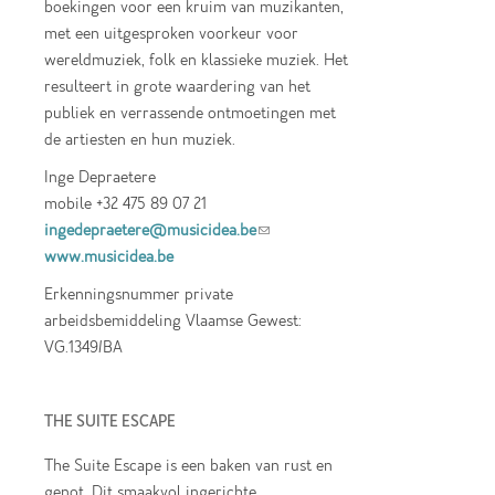
boekingen voor een kruim van muzikanten,
met een uitgesproken voorkeur voor
wereldmuziek, folk en klassieke muziek. Het
resulteert in grote waardering van het
publiek en verrassende ontmoetingen met
de artiesten en hun muziek.
Inge Depraetere
mobile +32 475 89 07 21
ingedepraetere@musicidea.be
(link sends e-
www.musicidea.be
mail)
Erkenningsnummer private
arbeidsbemiddeling Vlaamse Gewest:
VG.1349/BA
THE SUITE ESCAPE
The Suite Escape is een baken van rust en
genot. Dit smaakvol ingerichte