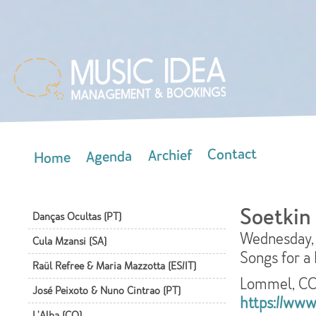
Skip
mai
con
Contact
Archief
Agenda
Home
Main menu
Soetkin
Danças Ocultas (PT)
Wednesday, 
Cula Mzansi (SA)
Songs for a
Raül Refree & Maria Mazzotta (ES/IT)
Lommel, CC
José Peixoto & Nuno Cintrao (PT)
https://www
L'Alba (CO)