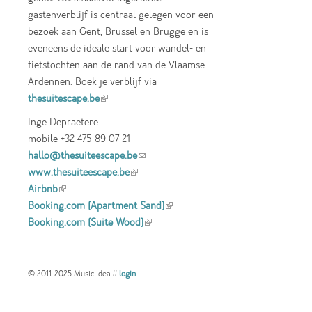
gastenverblijf is centraal gelegen voor een
bezoek aan Gent, Brussel en Brugge en is
eveneens de ideale start voor wandel- en
fietstochten aan de rand van de Vlaamse
Ardennen. Boek je verblijf via
thesuitescape.be
(link is external)
Inge Depraetere
mobile +32 475 89 07 21
hallo@thesuiteescape.be
(link sends e-mail)
www.thesuiteescape.be
(link is external)
Airbnb
(link is external)
Booking.com (Apartment Sand)
(link is
Booking.com (Suite Wood)
(link is external)
external)
© 2011-2025 Music Idea //
login