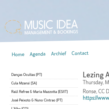
Skip
mai
con
Contact
Archief
Agenda
Home
Main menu
Lezing 
Danças Ocultas (PT)
Thursday, M
Cula Mzansi (SA)
Ronse, CC D
Raül Refree & Maria Mazzotta (ES/IT)
https://www.
José Peixoto & Nuno Cintrao (PT)
L'Alba (CO)