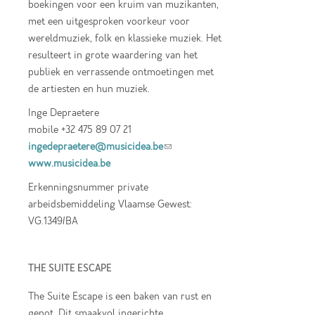
boekingen voor een kruim van muzikanten,
met een uitgesproken voorkeur voor
wereldmuziek, folk en klassieke muziek. Het
resulteert in grote waardering van het
publiek en verrassende ontmoetingen met
de artiesten en hun muziek.
Inge Depraetere
mobile +32 475 89 07 21
ingedepraetere@musicidea.be
(link sends e-
www.musicidea.be
mail)
Erkenningsnummer private
arbeidsbemiddeling Vlaamse Gewest:
VG.1349/BA
THE SUITE ESCAPE
The Suite Escape is een baken van rust en
genot. Dit smaakvol ingerichte