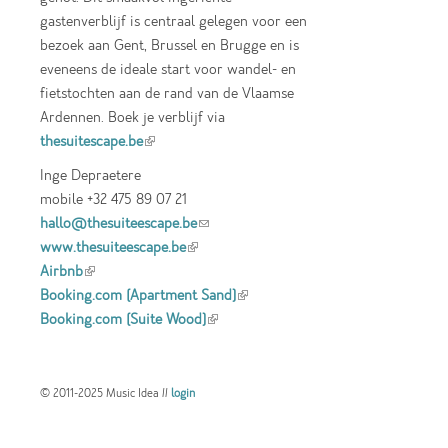
gastenverblijf is centraal gelegen voor een
bezoek aan Gent, Brussel en Brugge en is
eveneens de ideale start voor wandel- en
fietstochten aan de rand van de Vlaamse
Ardennen. Boek je verblijf via
thesuitescape.be
(link is external)
Inge Depraetere
mobile +32 475 89 07 21
hallo@thesuiteescape.be
(link sends e-mail)
www.thesuiteescape.be
(link is external)
Airbnb
(link is external)
Booking.com (Apartment Sand)
(link is
Booking.com (Suite Wood)
(link is external)
external)
© 2011-2025 Music Idea //
login