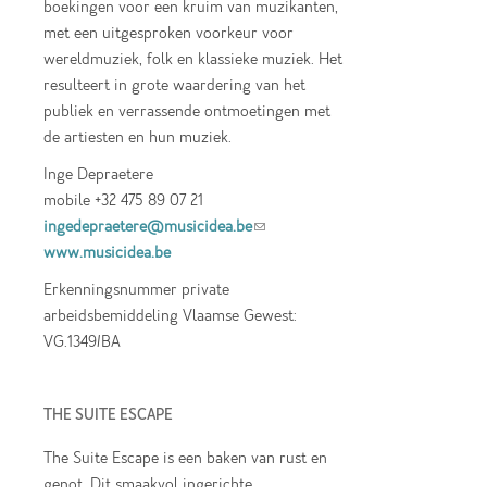
boekingen voor een kruim van muzikanten,
met een uitgesproken voorkeur voor
wereldmuziek, folk en klassieke muziek. Het
resulteert in grote waardering van het
publiek en verrassende ontmoetingen met
de artiesten en hun muziek.
Inge Depraetere
mobile +32 475 89 07 21
ingedepraetere@musicidea.be
(link sends e-
www.musicidea.be
mail)
Erkenningsnummer private
arbeidsbemiddeling Vlaamse Gewest:
VG.1349/BA
THE SUITE ESCAPE
The Suite Escape is een baken van rust en
genot. Dit smaakvol ingerichte