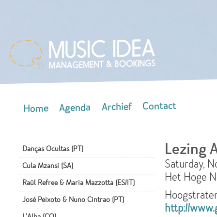
Skip
mai
con
Contact
Archief
Agenda
Home
Main menu
Lezing 
Danças Ocultas (PT)
Saturday, N
Cula Mzansi (SA)
Het Hoge N
Raül Refree & Maria Mazzotta (ES/IT)
Hoogstrate
José Peixoto & Nuno Cintrao (PT)
http://www.
L'Alba (CO)