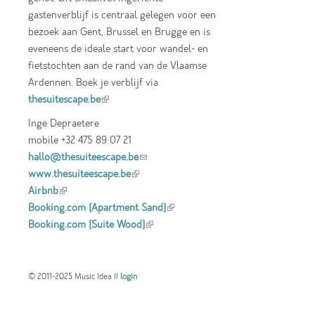
gastenverblijf is centraal gelegen voor een
bezoek aan Gent, Brussel en Brugge en is
eveneens de ideale start voor wandel- en
fietstochten aan de rand van de Vlaamse
Ardennen. Boek je verblijf via
thesuitescape.be
(link is external)
Inge Depraetere
mobile +32 475 89 07 21
hallo@thesuiteescape.be
(link sends e-mail)
www.thesuiteescape.be
(link is external)
Airbnb
(link is external)
Booking.com (Apartment Sand)
(link is
Booking.com (Suite Wood)
(link is external)
external)
© 2011-2025 Music Idea //
login