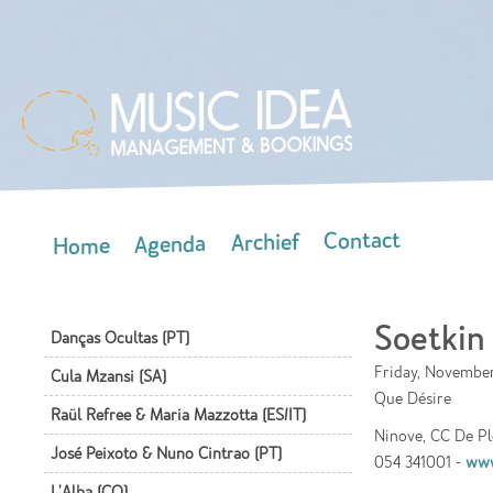
Skip
mai
con
Contact
Archief
Agenda
Home
Main menu
Soetkin
Danças Ocultas (PT)
Friday, November
Cula Mzansi (SA)
Que Désire
Raül Refree & Maria Mazzotta (ES/IT)
Ninove, CC De 
José Peixoto & Nuno Cintrao (PT)
054 341001 -
www
L'Alba (CO)