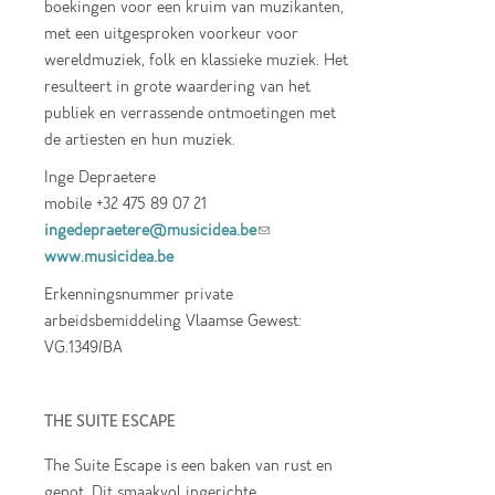
boekingen voor een kruim van muzikanten,
met een uitgesproken voorkeur voor
wereldmuziek, folk en klassieke muziek. Het
resulteert in grote waardering van het
publiek en verrassende ontmoetingen met
de artiesten en hun muziek.
Inge Depraetere
mobile +32 475 89 07 21
ingedepraetere@musicidea.be
(link sends e-
www.musicidea.be
mail)
Erkenningsnummer private
arbeidsbemiddeling Vlaamse Gewest:
VG.1349/BA
THE SUITE ESCAPE
The Suite Escape is een baken van rust en
genot. Dit smaakvol ingerichte