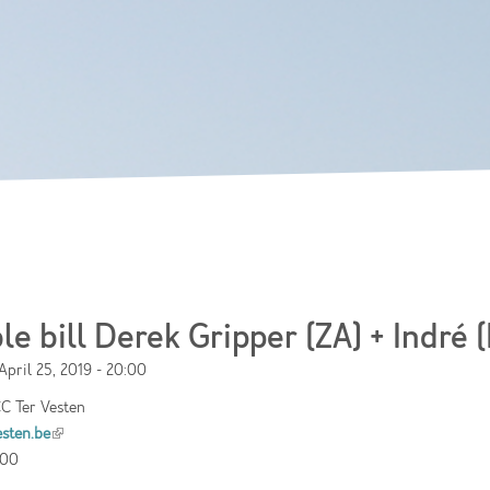
Skip to
main
content
e bill Derek Gripper (ZA) + Indré (
April 25, 2019 - 20:00
C Ter Vesten
sten.be
(link is external)
 00