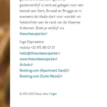
gastenverblijf is centraal gelegen voor een
bezoek aan Gent, Brussel en Brugge en is
eveneens de ideale start voor wandel- en
fietstochten aan de rand van de Vlaamse
Ardennen. Boek je verblijf via
thesuitescape.be
(link is external)
Inge Depraetere
mobile +32 475 89 07 21
hallo@thesuiteescape.be
(link sends e-mail)
www.thesuiteescape.be
(link is external)
Airbnb
(link is external)
Booking.com (Apartment Sand)
(link is
Booking.com (Suite Wood)
(link is external)
external)
© 2011-2025 Music Idea //
login