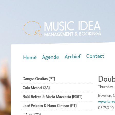
Contact
Archief
Agenda
Home
Main menu
Doubl
Danças Ocultas (PT)
Thursday, 
Cula Mzansi (SA)
Beveren, C
Raül Refree & Maria Mazzotta (ES/IT)
www.terve
José Peixoto & Nuno Cintrao (PT)
03 750 10
L'Alba (CO)