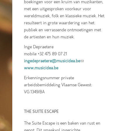
boekingen voor een kruim van muzikanten,
met een uitgesproken voorkeur voor
wereldmuziek, folk en klassieke muziek. Het
resulteert in grote waardering van het
publiek en verrassende ontmoetingen met
de artiesten en hun muziek.
Inge Depraetere
mobile +32 475 89 07 21
ingedepraetere@musicidea.be
(link sends e-
www.musicidea.be
mail)
Erkenningsnummer private
arbeidsbemiddeling Vlaamse Gewest:
VG.1349/BA
THE SUITE ESCAPE
The Suite Escape is een baken van rust en
genot. Dit smaakvol ingerichte