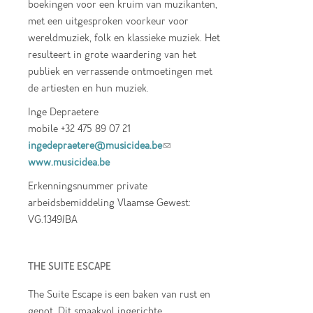
boekingen voor een kruim van muzikanten,
met een uitgesproken voorkeur voor
wereldmuziek, folk en klassieke muziek. Het
resulteert in grote waardering van het
publiek en verrassende ontmoetingen met
de artiesten en hun muziek.
Inge Depraetere
mobile +32 475 89 07 21
ingedepraetere@musicidea.be
(link sends e-
www.musicidea.be
mail)
Erkenningsnummer private
arbeidsbemiddeling Vlaamse Gewest:
VG.1349/BA
THE SUITE ESCAPE
The Suite Escape is een baken van rust en
genot. Dit smaakvol ingerichte