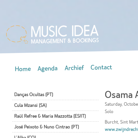
Skip
mai
con
Contact
Archief
Agenda
Home
Main menu
Osama A
Danças Ocultas (PT)
Saturday, Octobe
Cula Mzansi (SA)
Solo
Raül Refree & Maria Mazzotta (ES/IT)
Burcht, Sint Mar
José Peixoto & Nuno Cintrao (PT)
www.zwijndrecht
L'Alba (CO)