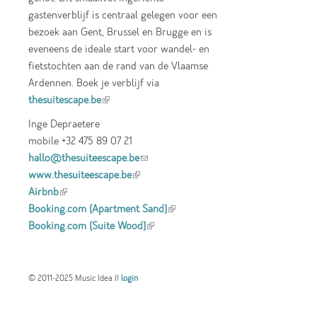
gastenverblijf is centraal gelegen voor een
bezoek aan Gent, Brussel en Brugge en is
eveneens de ideale start voor wandel- en
fietstochten aan de rand van de Vlaamse
Ardennen. Boek je verblijf via
thesuitescape.be
(link is external)
Inge Depraetere
mobile +32 475 89 07 21
hallo@thesuiteescape.be
(link sends e-mail)
www.thesuiteescape.be
(link is external)
Airbnb
(link is external)
Booking.com (Apartment Sand)
(link is
Booking.com (Suite Wood)
(link is external)
external)
© 2011-2025 Music Idea //
login