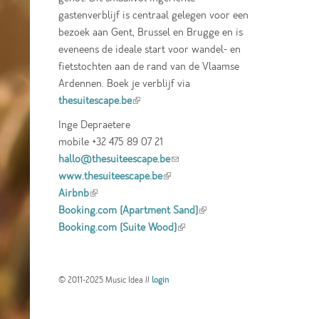
gastenverblijf is centraal gelegen voor een
bezoek aan Gent, Brussel en Brugge en is
eveneens de ideale start voor wandel- en
fietstochten aan de rand van de Vlaamse
Ardennen. Boek je verblijf via
thesuitescape.be
(link is external)
Inge Depraetere
mobile +32 475 89 07 21
hallo@thesuiteescape.be
(link sends e-mail)
www.thesuiteescape.be
(link is external)
Airbnb
(link is external)
Booking.com (Apartment Sand)
(link is
Booking.com (Suite Wood)
(link is external)
external)
© 2011-2025 Music Idea //
login