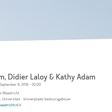
Skip to
main
content
m, Didier Laloy & Kathy Adam
September 8, 2016 - 20:00
as Maastricht
, Universiteit - binnenplaats bestuursgebouw
astricht.nl
(link is external)