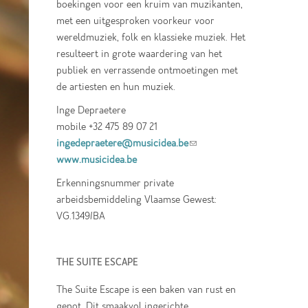
boekingen voor een kruim van muzikanten,
met een uitgesproken voorkeur voor
wereldmuziek, folk en klassieke muziek. Het
resulteert in grote waardering van het
publiek en verrassende ontmoetingen met
de artiesten en hun muziek.
Inge Depraetere
mobile +32 475 89 07 21
ingedepraetere@musicidea.be
(link sends e-
www.musicidea.be
mail)
Erkenningsnummer private
arbeidsbemiddeling Vlaamse Gewest:
VG.1349/BA
THE SUITE ESCAPE
The Suite Escape is een baken van rust en
genot. Dit smaakvol ingerichte