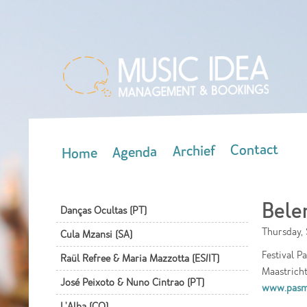
Contact
Archief
Agenda
Home
Main menu
Bele
Danças Ocultas (PT)
Thursday, 
Cula Mzansi (SA)
Festival P
Raül Refree & Maria Mazzotta (ES/IT)
Maastricht
José Peixoto & Nuno Cintrao (PT)
www.pasma
L'Alba (CO)