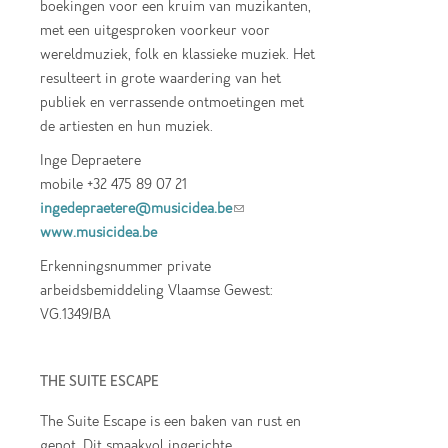
boekingen voor een kruim van muzikanten,
met een uitgesproken voorkeur voor
wereldmuziek, folk en klassieke muziek. Het
resulteert in grote waardering van het
publiek en verrassende ontmoetingen met
de artiesten en hun muziek.
Inge Depraetere
mobile +32 475 89 07 21
ingedepraetere@musicidea.be
(link sends e-
www.musicidea.be
mail)
Erkenningsnummer private
arbeidsbemiddeling Vlaamse Gewest:
VG.1349/BA
THE SUITE ESCAPE
The Suite Escape is een baken van rust en
genot. Dit smaakvol ingerichte