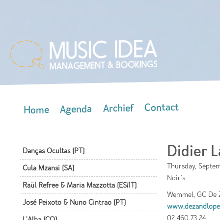
Skip
mai
con
Contact
Archief
Agenda
Home
Main menu
Didier L
Danças Ocultas (PT)
Thursday, Septem
Cula Mzansi (SA)
Noir's
Raül Refree & Maria Mazzotta (ES/IT)
Wemmel, GC De 
José Peixoto & Nuno Cintrao (PT)
www.dezandlope
02 460 73 24
L'Alba (CO)