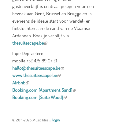
gastenverblijf is centraal gelegen voor een
bezoek aan Gent, Brussel en Brugge en is
eveneens de ideale start voor wandel- en
fietstochten aan de rand van de Vlaamse
Ardennen. Boek je verblijf via
thesuitescape.be
(link is external)
Inge Depraetere
mobile +32 475 89 07 21
hallo@thesuiteescape.be
(link sends e-mail)
www.thesuiteescape.be
(link is external)
Airbnb
(link is external)
Booking.com (Apartment Sand)
(link is
Booking.com (Suite Wood)
(link is external)
external)
© 2011-2025 Music Idea //
login