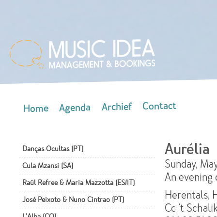
Skip
mai
con
Contact
Archief
Agenda
Home
Main menu
Aurélia
Danças Ocultas (PT)
Sunday, May 
Cula Mzansi (SA)
An evening 
Raül Refree & Maria Mazzotta (ES/IT)
Herentals, H
José Peixoto & Nuno Cintrao (PT)
Cc ’t Schali
L'Alba (CO)