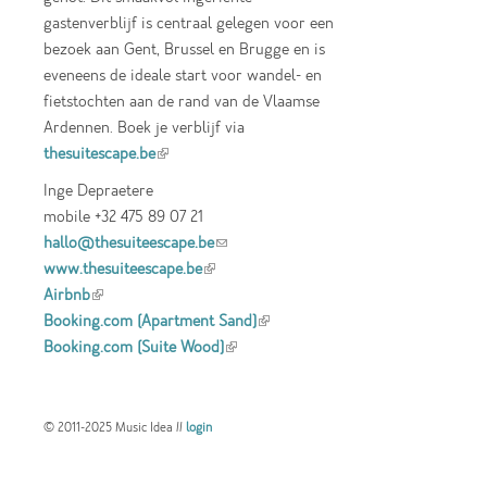
gastenverblijf is centraal gelegen voor een
bezoek aan Gent, Brussel en Brugge en is
eveneens de ideale start voor wandel- en
fietstochten aan de rand van de Vlaamse
Ardennen. Boek je verblijf via
thesuitescape.be
(link is external)
Inge Depraetere
mobile +32 475 89 07 21
hallo@thesuiteescape.be
(link sends e-mail)
www.thesuiteescape.be
(link is external)
Airbnb
(link is external)
Booking.com (Apartment Sand)
(link is
Booking.com (Suite Wood)
(link is external)
external)
© 2011-2025 Music Idea //
login