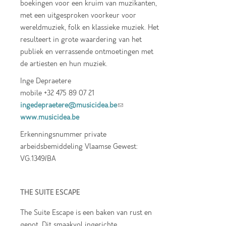
boekingen voor een kruim van muzikanten,
met een uitgesproken voorkeur voor
wereldmuziek, folk en klassieke muziek. Het
resulteert in grote waardering van het
publiek en verrassende ontmoetingen met
de artiesten en hun muziek.
Inge Depraetere
mobile +32 475 89 07 21
ingedepraetere@musicidea.be
(link sends e-
www.musicidea.be
mail)
Erkenningsnummer private
arbeidsbemiddeling Vlaamse Gewest:
VG.1349/BA
THE SUITE ESCAPE
The Suite Escape is een baken van rust en
genot. Dit smaakvol ingerichte