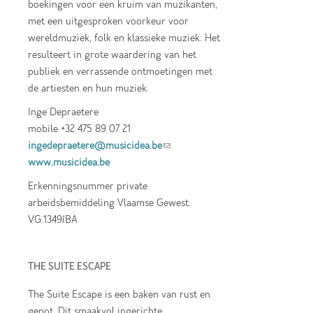
boekingen voor een kruim van muzikanten,
met een uitgesproken voorkeur voor
wereldmuziek, folk en klassieke muziek. Het
resulteert in grote waardering van het
publiek en verrassende ontmoetingen met
de artiesten en hun muziek.
Inge Depraetere
mobile +32 475 89 07 21
ingedepraetere@musicidea.be
(link sends e-
www.musicidea.be
mail)
Erkenningsnummer private
arbeidsbemiddeling Vlaamse Gewest:
VG.1349/BA
THE SUITE ESCAPE
The Suite Escape is een baken van rust en
genot. Dit smaakvol ingerichte