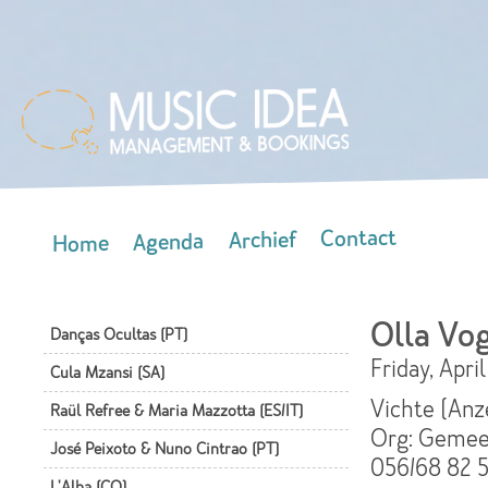
Skip
mai
con
Contact
Archief
Agenda
Home
Main menu
Olla Vo
Danças Ocultas (PT)
Friday, Apri
Cula Mzansi (SA)
Vichte (Anz
Raül Refree & Maria Mazzotta (ES/IT)
Org: Geme
José Peixoto & Nuno Cintrao (PT)
056/68 82 
L'Alba (CO)