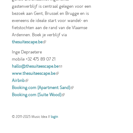
gastenverblijf is centraal gelegen voor een
bezoek aan Gent, Brussel en Brugge en is
eveneens de ideale start voor wandel- en
fietstochten aan de rand van de Vlaamse
Ardennen. Boek je verblijf via
thesuitescape.be
(link is external)
Inge Depraetere
mobile +32 475 89 07 21
hallo@thesuiteescape.be
(link sends e-mail)
www.thesuiteescape.be
(link is external)
Airbnb
(link is external)
Booking.com (Apartment Sand)
(link is
Booking.com (Suite Wood)
(link is external)
external)
© 2011-2025 Music Idea //
login