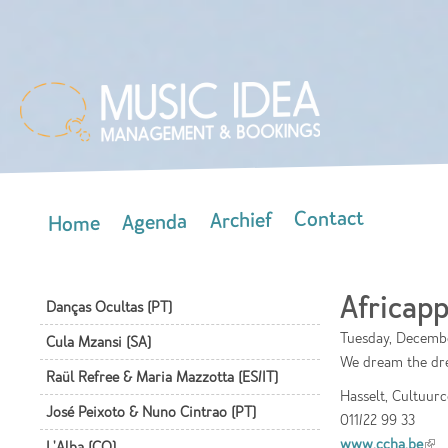
Skip
mai
con
Contact
Archief
Agenda
Home
Main menu
Africapp
Danças Ocultas (PT)
Tuesday, Decembe
Cula Mzansi (SA)
We dream the d
Raül Refree & Maria Mazzotta (ES/IT)
Hasselt, Cultuur
José Peixoto & Nuno Cintrao (PT)
011/22 99 33
www.ccha.be
(lin
L'Alba (CO)