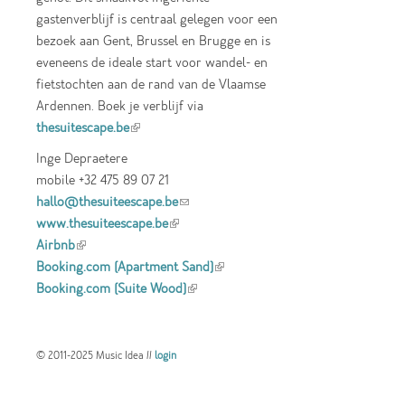
gastenverblijf is centraal gelegen voor een
bezoek aan Gent, Brussel en Brugge en is
eveneens de ideale start voor wandel- en
fietstochten aan de rand van de Vlaamse
Ardennen. Boek je verblijf via
thesuitescape.be
(link is external)
Inge Depraetere
mobile +32 475 89 07 21
hallo@thesuiteescape.be
(link sends e-mail)
www.thesuiteescape.be
(link is external)
Airbnb
(link is external)
Booking.com (Apartment Sand)
(link is
Booking.com (Suite Wood)
(link is external)
external)
© 2011-2025 Music Idea //
login