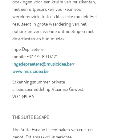
boekingen voor een kruim van muzikanten,
met een uitgesproken voorkeur voor
wereldmuziek, folk en klassieke muziek. Het
resulteert in grote waardering van het
publiek en verrassende ontmoetingen met
de artiesten en hun muziek.
Inge Depraetere
mobile +32 475 89 07 21
ingedepraetere@musicidea.be
(link sends e-
www.musicidea.be
mail)
Erkenningsnummer private
arbeidsbemiddeling Vlaamse Gewest:
VG.1349/BA
THE SUITE ESCAPE
The Suite Escape is een baken van rust en
genot. Dit smaakvol ingerichte