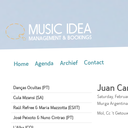
Skip
mai
con
Contact
Archief
Agenda
Home
Main menu
Juan Ca
Danças Ocultas (PT)
Saturday, Februar
Cula Mzansi (SA)
Murga Argentina 
Raül Refree & Maria Mazzotta (ES/IT)
Mol, Cc 't Getou
José Peixoto & Nuno Cintrao (PT)
L'Alba (CO)