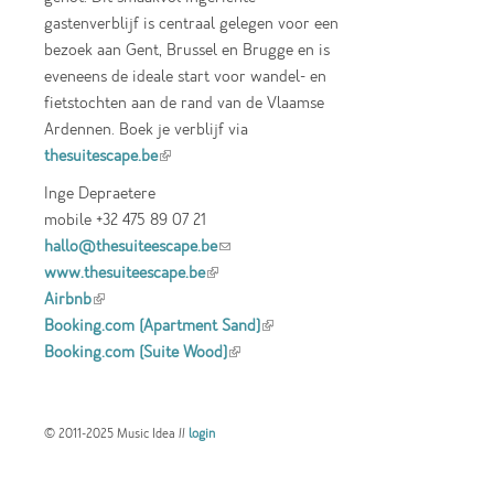
gastenverblijf is centraal gelegen voor een
bezoek aan Gent, Brussel en Brugge en is
eveneens de ideale start voor wandel- en
fietstochten aan de rand van de Vlaamse
Ardennen. Boek je verblijf via
thesuitescape.be
(link is external)
Inge Depraetere
mobile +32 475 89 07 21
hallo@thesuiteescape.be
(link sends e-mail)
www.thesuiteescape.be
(link is external)
Airbnb
(link is external)
Booking.com (Apartment Sand)
(link is
Booking.com (Suite Wood)
(link is external)
external)
© 2011-2025 Music Idea //
login