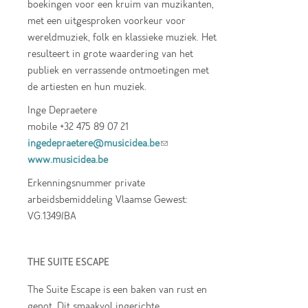
boekingen voor een kruim van muzikanten,
met een uitgesproken voorkeur voor
wereldmuziek, folk en klassieke muziek. Het
resulteert in grote waardering van het
publiek en verrassende ontmoetingen met
de artiesten en hun muziek.
Inge Depraetere
mobile +32 475 89 07 21
ingedepraetere@musicidea.be
(link sends e-
www.musicidea.be
mail)
Erkenningsnummer private
arbeidsbemiddeling Vlaamse Gewest:
VG.1349/BA
THE SUITE ESCAPE
The Suite Escape is een baken van rust en
genot. Dit smaakvol ingerichte