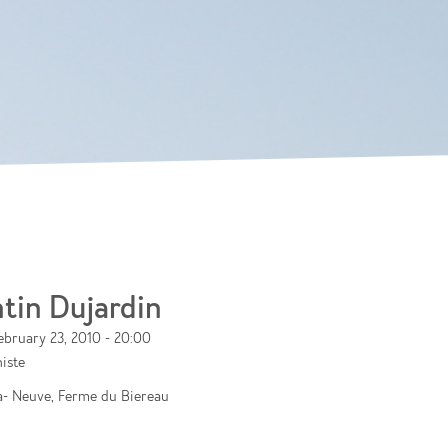
Skip to
main
content
tin Dujardin
ebruary 23, 2010 - 20:00
iste
a- Neuve, Ferme du Biereau