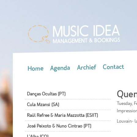
Contact
Archief
Agenda
Home
Main menu
Quen
Danças Ocultas (PT)
Tuesday, F
Cula Mzansi (SA)
Impression
Raül Refree & Maria Mazzotta (ES/IT)
Louvain- l
José Peixoto & Nuno Cintrao (PT)
L'Alba (CO)