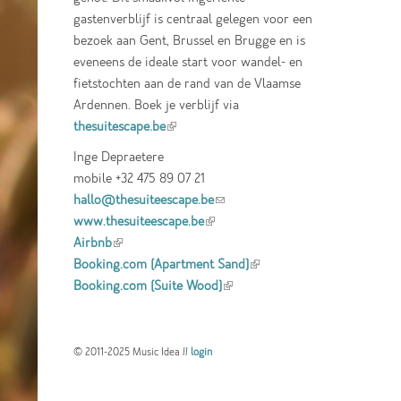
gastenverblijf is centraal gelegen voor een
bezoek aan Gent, Brussel en Brugge en is
eveneens de ideale start voor wandel- en
fietstochten aan de rand van de Vlaamse
Ardennen. Boek je verblijf via
thesuitescape.be
(link is external)
Inge Depraetere
mobile +32 475 89 07 21
hallo@thesuiteescape.be
(link sends e-mail)
www.thesuiteescape.be
(link is external)
Airbnb
(link is external)
Booking.com (Apartment Sand)
(link is
Booking.com (Suite Wood)
(link is external)
external)
© 2011-2025 Music Idea //
login