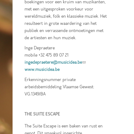
boekingen voor een kruim van muzikanten,
met een uitgesproken voorkeur voor
wereldmuziek, folk en klassieke muziek. Het
resulteert in grote waardering van het
publiek en verrassende ontmoetingen met
de artiesten en hun muziek.
Inge Depraetere
mobile +32 475 89 07 21
ingedepraetere@musicidea.be
(link sends e-
www.musicidea.be
mail)
Erkenningsnummer private
arbeidsbemiddeling Vlaamse Gewest:
VG.1349/BA
THE SUITE ESCAPE
The Suite Escape is een baken van rust en
genot. Dit smaakvol ingerichte