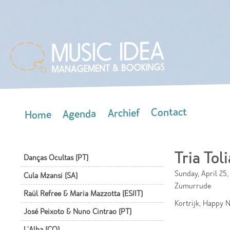
Skip
mai
con
Contact
Archief
Agenda
Home
Main menu
Tria Toli
Danças Ocultas (PT)
Sunday, April 25,
Cula Mzansi (SA)
Zumurrude
Raül Refree & Maria Mazzotta (ES/IT)
Kortrijk, Happy 
José Peixoto & Nuno Cintrao (PT)
L'Alba (CO)