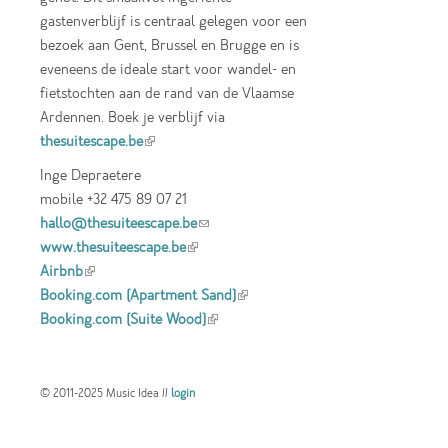
gastenverblijf is centraal gelegen voor een
bezoek aan Gent, Brussel en Brugge en is
eveneens de ideale start voor wandel- en
fietstochten aan de rand van de Vlaamse
Ardennen. Boek je verblijf via
thesuitescape.be
(link is external)
Inge Depraetere
mobile +32 475 89 07 21
hallo@thesuiteescape.be
(link sends e-mail)
www.thesuiteescape.be
(link is external)
Airbnb
(link is external)
Booking.com (Apartment Sand)
(link is
Booking.com (Suite Wood)
(link is external)
external)
© 2011-2025 Music Idea //
login