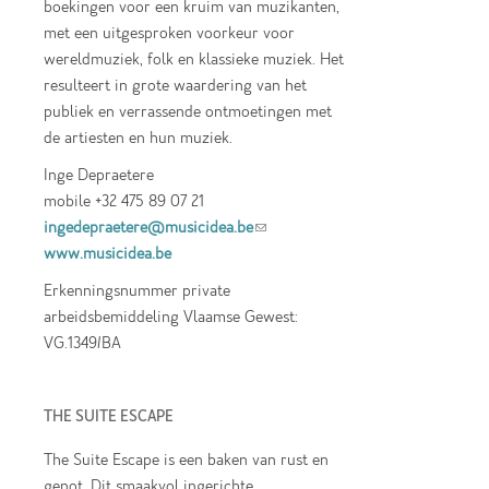
boekingen voor een kruim van muzikanten,
met een uitgesproken voorkeur voor
wereldmuziek, folk en klassieke muziek. Het
resulteert in grote waardering van het
publiek en verrassende ontmoetingen met
de artiesten en hun muziek.
Inge Depraetere
mobile +32 475 89 07 21
ingedepraetere@musicidea.be
(link sends e-
www.musicidea.be
mail)
Erkenningsnummer private
arbeidsbemiddeling Vlaamse Gewest:
VG.1349/BA
THE SUITE ESCAPE
The Suite Escape is een baken van rust en
genot. Dit smaakvol ingerichte