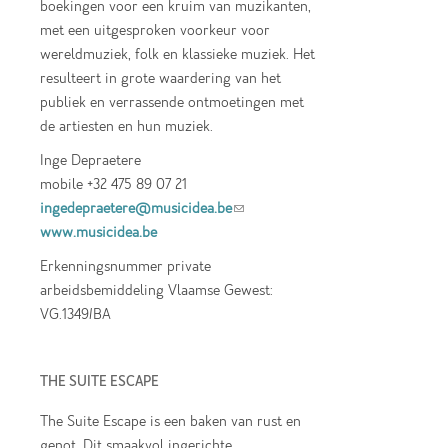
boekingen voor een kruim van muzikanten,
met een uitgesproken voorkeur voor
wereldmuziek, folk en klassieke muziek. Het
resulteert in grote waardering van het
publiek en verrassende ontmoetingen met
de artiesten en hun muziek.
Inge Depraetere
mobile +32 475 89 07 21
ingedepraetere@musicidea.be
(link sends e-
www.musicidea.be
mail)
Erkenningsnummer private
arbeidsbemiddeling Vlaamse Gewest:
VG.1349/BA
THE SUITE ESCAPE
The Suite Escape is een baken van rust en
genot. Dit smaakvol ingerichte