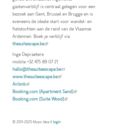
gastenverblijf is centraal gelegen voor een
bezoek aan Gent, Brussel en Brugge en is
eveneens de ideale start voor wandel- en
fietstochten aan de rand van de Vlaamse
Ardennen. Boek je verblijf via
thesuitescape.be
(link is external)
Inge Depraetere
mobile +32 475 89 07 21
hallo@thesuiteescape.be
(link sends e-mail)
www.thesuiteescape.be
(link is external)
Airbnb
(link is external)
Booking.com (Apartment Sand)
(link is
Booking.com (Suite Wood)
(link is external)
external)
© 2011-2025 Music Idea //
login