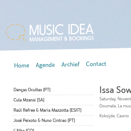
Skip
mai
con
Contact
Archief
Agenda
Home
Main menu
Issa So
Danças Ocultas (PT)
Saturday, Novemb
Cula Mzansi (SA)
Doumale, La mus
Raül Refree & Maria Mazzotta (ES/IT)
Koksijde, Casino
José Peixoto & Nuno Cintrao (PT)
L'Alba (CO)