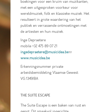
boekingen voor een kruim van muzikanten,
met een uitgesproken voorkeur voor
wereldmuziek, folk en klassieke muziek. Het
resulteert in grote waardering van het
publiek en verrassende ontmoetingen met
de artiesten en hun muziek.
Inge Depraetere
mobile +32 475 89 07 21
ingedepraetere@musicidea.be
(link sends e-
www.musicidea.be
mail)
Erkenningsnummer private
arbeidsbemiddeling Vlaamse Gewest:
VG.1349/BA
THE SUITE ESCAPE
The Suite Escape is een baken van rust en
genot. Dit smaakvol ingerichte