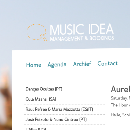
Contact
Archief
Agenda
Home
Main menu
Aure
Danças Ocultas (PT)
Saturday, 
Cula Mzansi (SA)
The Hour 
Raül Refree & Maria Mazzotta (ES/IT)
Halle, Sch
José Peixoto & Nuno Cintrao (PT)
L'Alba (CO)