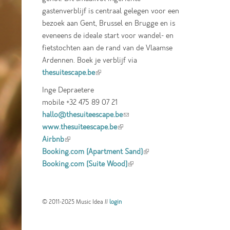
gastenverblijf is centraal gelegen voor een
bezoek aan Gent, Brussel en Brugge en is
eveneens de ideale start voor wandel- en
fietstochten aan de rand van de Vlaamse
Ardennen. Boek je verblijf via
thesuitescape.be
(link is external)
Inge Depraetere
mobile +32 475 89 07 21
hallo@thesuiteescape.be
(link sends e-mail)
www.thesuiteescape.be
(link is external)
Airbnb
(link is external)
Booking.com (Apartment Sand)
(link is
Booking.com (Suite Wood)
(link is external)
external)
© 2011-2025 Music Idea //
login