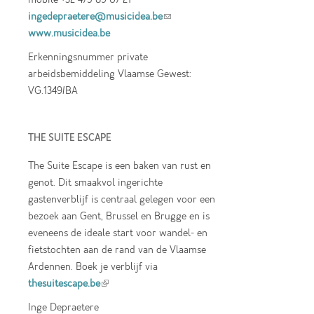
ingedepraetere@musicidea.be
(link sends e-
www.musicidea.be
mail)
Erkenningsnummer private
arbeidsbemiddeling Vlaamse Gewest:
VG.1349/BA
THE SUITE ESCAPE
The Suite Escape is een baken van rust en
genot. Dit smaakvol ingerichte
gastenverblijf is centraal gelegen voor een
bezoek aan Gent, Brussel en Brugge en is
eveneens de ideale start voor wandel- en
fietstochten aan de rand van de Vlaamse
Ardennen. Boek je verblijf via
thesuitescape.be
(link is external)
Inge Depraetere