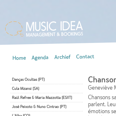
Skip
mai
con
Contact
Archief
Agenda
Home
Main menu
Chanson
Danças Ocultas (PT)
Geneviève 
Cula Mzansi (SA)
Chansons san
Raül Refree & Maria Mazzotta (ES/IT)
parlent. Leu
José Peixoto & Nuno Cintrao (PT)
émotions se
L'Alba (CO)