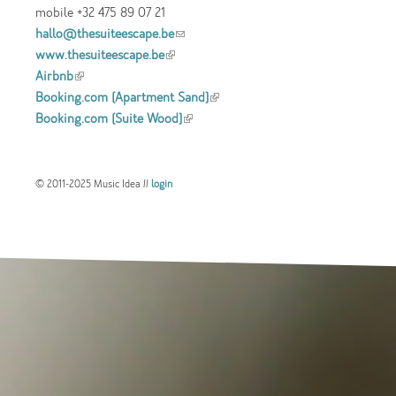
mobile +32 475 89 07 21
hallo@thesuiteescape.be
(link sends e-mail)
www.thesuiteescape.be
(link is external)
Airbnb
(link is external)
Booking.com (Apartment Sand)
(link is
Booking.com (Suite Wood)
(link is external)
external)
© 2011-2025 Music Idea //
login