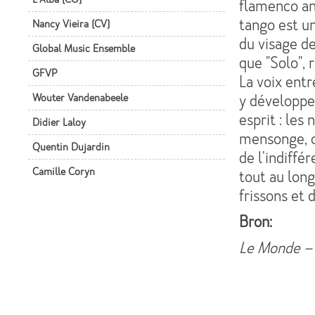
flamenco and
tango est un
Nancy Vieira (CV)
du visage d
Global Music Ensemble
que "Solo", 
GFVP
La voix entr
Wouter Vandenabeele
y développe
esprit : les 
Didier Laloy
mensonge, o
Quentin Dujardin
de l'indiffé
Camille Coryn
tout au lon
frissons et 
Bron:
Le Monde – 