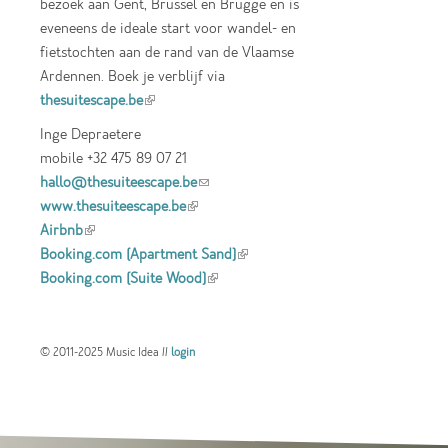
bezoek aan Gent, Brussel en Brugge en is
eveneens de ideale start voor wandel- en
fietstochten aan de rand van de Vlaamse
Ardennen. Boek je verblijf via
thesuitescape.be
(link is external)
Inge Depraetere
mobile +32 475 89 07 21
hallo@thesuiteescape.be
(link sends e-mail)
www.thesuiteescape.be
(link is external)
Airbnb
(link is external)
Booking.com (Apartment Sand)
(link is
Booking.com (Suite Wood)
(link is external)
external)
© 2011-2025 Music Idea //
login