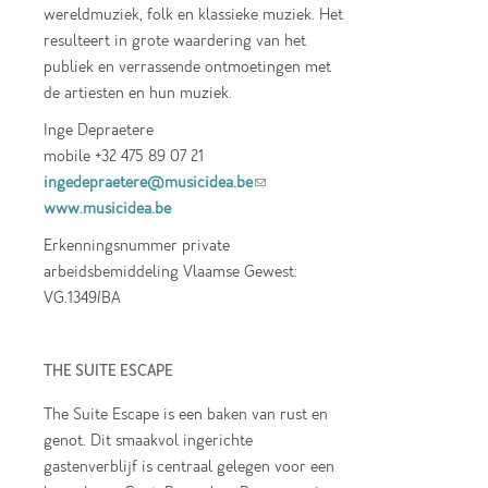
wereldmuziek, folk en klassieke muziek. Het
resulteert in grote waardering van het
publiek en verrassende ontmoetingen met
de artiesten en hun muziek.
Inge Depraetere
mobile +32 475 89 07 21
ingedepraetere@musicidea.be
(link sends e-
www.musicidea.be
mail)
Erkenningsnummer private
arbeidsbemiddeling Vlaamse Gewest:
VG.1349/BA
THE SUITE ESCAPE
The Suite Escape is een baken van rust en
genot. Dit smaakvol ingerichte
gastenverblijf is centraal gelegen voor een