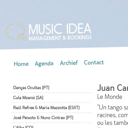
Skip
mai
con
Contact
Archief
Agenda
Home
Main menu
Juan Ca
Danças Ocultas (PT)
Le Monde
Cula Mzansi (SA)
"Un tango sa
Raül Refree & Maria Mazzotta (ES/IT)
racines, co
José Peixoto & Nuno Cintrao (PT)
ou les tamb
L'Alba (CO)