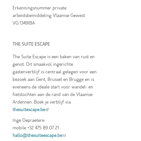
Erkenningsnummer private
arbeidsbemiddeling Vlaamse Gewest:
VG.1349/BA
THE SUITE ESCAPE
The Suite Escape is een baken van rust en
genot. Dit smaakvol ingerichte
gastenverblijf is centraal gelegen voor een
bezoek aan Gent, Brussel en Brugge en is
eveneens de ideale start voor wandel- en
fietstochten aan de rand van de Vlaamse
Ardennen. Boek je verblijf via
thesuitescape.be
(link is external)
Inge Depraetere
mobile +32 475 89 07 21
hallo@thesuiteescape.be
(link sends e-mail)