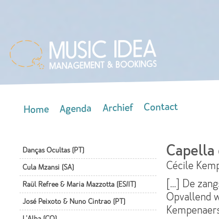
Skip
mai
con
Contact
Archief
Agenda
Home
Main menu
Capella 
Danças Ocultas (PT)
Cécile Kem
Cula Mzansi (SA)
[…] De zangs
Raül Refree & Maria Mazzotta (ES/IT)
Opvallend w
José Peixoto & Nuno Cintrao (PT)
Kempenaers.
L'Alba (CO)