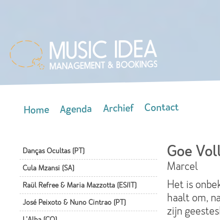
Skip
mai
con
Contact
Archief
Agenda
Home
Main menu
Goe Vol
Danças Ocultas (PT)
Marcel
Cula Mzansi (SA)
Het is onbe
Raül Refree & Maria Mazzotta (ES/IT)
haalt om, na
José Peixoto & Nuno Cintrao (PT)
zijn geestes
L'Alba (CO)