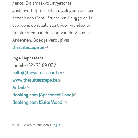
genot. Dit smaakvol ingerichte
gastenverblijf is centraal gelegen voor een
bezoek aan Gent, Brussel en Brugge en is
eveneens de ideale start voor wandel- en
fietstochten aan de rand van de Vlaamse
Ardennen. Boek je verblijf via
thesuitescape.be
(link is external)
Inge Depraetere
mobile +32 475 89 07 21
hallo@thesuiteescape.be
(link sends e-mail)
www.thesuiteescape.be
(link is external)
Airbnb
(link is external)
Booking.com (Apartment Sand)
(link is
Booking.com (Suite Wood)
(link is external)
external)
© 2011-2025 Music Idea //
login