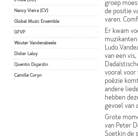
groep moest 
de positie v
Nancy Vieira (CV)
varen. Comfo
Global Music Ensemble
Er kwam voo
GFVP
muzikanten 
Wouter Vandenabeele
Ludo Vandeau
Didier Laloy
van een vis,
Dadaïstisch
Quentin Dujardin
vooral voor 
Camille Coryn
poëzie komt
andere lied
hebben deze
gevoel van 
Grote momen
van Peter D
Soetkin de 