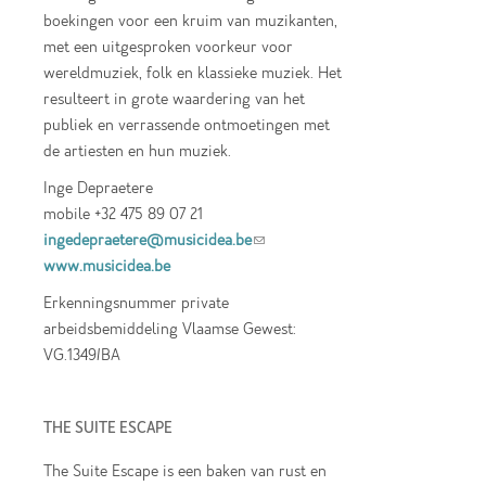
boekingen voor een kruim van muzikanten,
met een uitgesproken voorkeur voor
wereldmuziek, folk en klassieke muziek. Het
resulteert in grote waardering van het
publiek en verrassende ontmoetingen met
de artiesten en hun muziek.
Inge Depraetere
mobile +32 475 89 07 21
ingedepraetere@musicidea.be
(link sends e-
www.musicidea.be
mail)
Erkenningsnummer private
arbeidsbemiddeling Vlaamse Gewest:
VG.1349/BA
THE SUITE ESCAPE
The Suite Escape is een baken van rust en